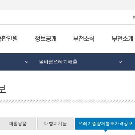
종합민원
정보공개
부천소식
부천소개
올바른쓰레기배출
보
재활용품
대형폐기물
쓰레기종량제봉투가격정보