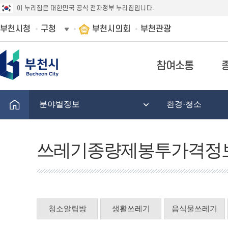
이 누리집은 대한민국 공식 전자정부 누리집입니다.
부천시청
구청
부천시의회
부천관광
참여소통
분야별정보
환경·청소
쓰레기종량제봉투가격정
청소알림방
생활쓰레기
음식물쓰레기