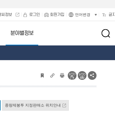
날씨정보
로그인
회원가입
글
언어변경
분야별정보
검
색
창
열
기
종량제봉투 지정판매소 위치안내