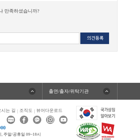
마나 만족하셨습니까?
출연/출자/위탁기관
시는 길
조직도
뷰어다운로드
000
시,
주말/공휴일 09~18시