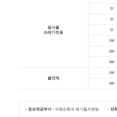
2ℓ
3ℓ
음식물
5ℓ
쓰레기전용
10ℓ
20ℓ
30ℓ
10ℓ
불연재
30ℓ
정보제공부서 :
자원순환과 폐기물자원팀
전화