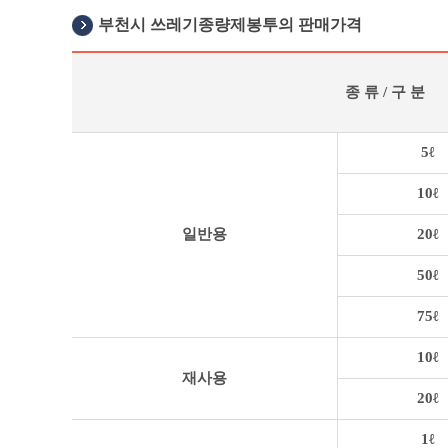
부천시 쓰레기종량제봉투의 판매가격
종 류 / 구 분
부
5ℓ
천
시
10ℓ
쓰
레
일반용
20ℓ
기
종
50ℓ
량
제
봉
75ℓ
투
의
10ℓ
판
재사용
매
20ℓ
가
격
1ℓ