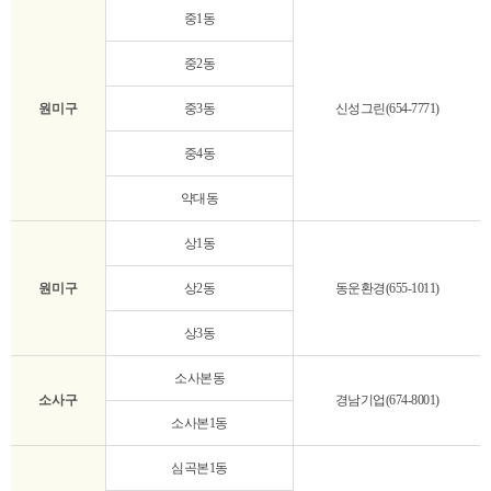
중1동
중2동
원미구
중3동
신성그린(654-7771)
중4동
약대동
상1동
원미구
상2동
동운환경(655-1011)
상3동
소사본동
소사구
경남기업(674-8001)
소사본1동
심곡본1동