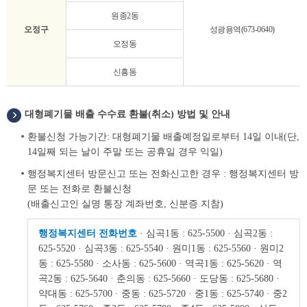
원종2동
오정구
성광용역(673-0640)
오정동
신흥동
대형폐기물 배출 수수료 환불(취소) 방법 및 안내
환불신청 가능기간: 대형폐기물 배출예정일로부터 14일 이내(단,
14일째 되는 날이 주말 또는 공휴일 경우 익일)
행정복지센터 방문신고 또는 전화신고한 경우 : 행정복지센터 방
문 또는 전화로 환불신청
(배출신고인 실명 통장 계좌번호, 신분증 지참)
행정복지센터 전화번호
· 심곡1동 : 625-5500
· 심곡2동 :
625-5520
· 심곡3동 : 625-5540
· 원미1동 : 625-5560
· 원미2
동 : 625-5580
· 소사동 : 625-5600
· 역곡1동 : 625-5620
· 역
곡2동 : 625-5640
· 춘의동 : 625-5660
· 도당동 : 625-5680
·
약대동 : 625-5700
· 중동 : 625-5720
· 중1동 : 625-5740
· 중2