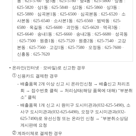
동 : 625-5760
· 중3동 : 625-5780
· 중4동 : 625-5800
· 상동 :
625-5820
· 상1동 : 625-5840
· 상2동 : 625-5860
· 상3동 :
625-5880
· 심곡본1동 : 625-6500
· 심곡본동 : 625-6520
· 소
사본동 : 625-6540
· 소사본1동 : 625-6560
· 범박동 : 625-
6580
· 옥길동 : 625-6600
· 괴안동 : 625-6620
· 역곡3동 :
625-6640
· 송내1동 : 625-6660
· 송내2동 : 625-6680
· 성곡동
: 625-7500
· 원종1동 : 625-7520
· 원종2동 : 625-7540
· 고강
본동 : 625-7560
· 고강1동 : 625-7580
· 오정동 : 625-7600
·
신흥동 : 625-7620
온라인(인터넷 · 모바일)로 신고한 경우
①
신용카드 결제한 경우
배출품목 2개 이상 신고 시 온라인신청 → 배출신고 처리조
회 → 접수번호 클릭 → 처리상태(해당 품목에 대해) “부분취
소” 클릭
배출품목 1개 신고 시 원미구 도시미관과(032-625-5490), 소
사구 도시미관과(032-625-6490), 오정구 도시미관과(032-
625-7490)로 유선신청 또는 온라인 신청 → "부분취소상담
게시판에 요청
②
계좌이체로 결제한 경우