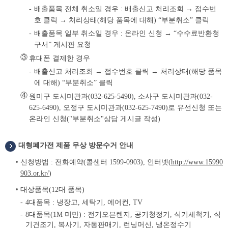
배출품목 전체 취소일 경우 : 배출신고 처리조회 → 접수번
호 클릭 → 처리상태(해당 품목에 대해) “부분취소” 클릭
배출품목 일부 취소일 경우 : 온라인 신청 → “수수료반환청
구서” 게시판 요청
③
휴대폰 결제한 경우
배출신고 처리조회 → 접수번호 클릭 → 처리상태(해당 품목
에 대해) “부분취소” 클릭
④
원미구 도시미관과(032-625-5490), 소사구 도시미관과(032-
625-6490), 오정구 도시미관과(032-625-7490)로 유선신청 또는
온라인 신청("부분취소"상담 게시글 작성)
대형폐가전 제품 무상 방문수거 안내
신청방법 : 전화예약(콜센터 1599-0903), 인터넷(
http://www.15990
903.or.kr/
)
대상품목(12대 품목)
4대품목 : 냉장고, 세탁기, 에어컨, TV
8대품목(1M 미만) : 전기오븐렌지, 공기청정기, 식기세척기, 식
기건조기, 복사기, 자동판매기, 런닝머신, 냉온정수기