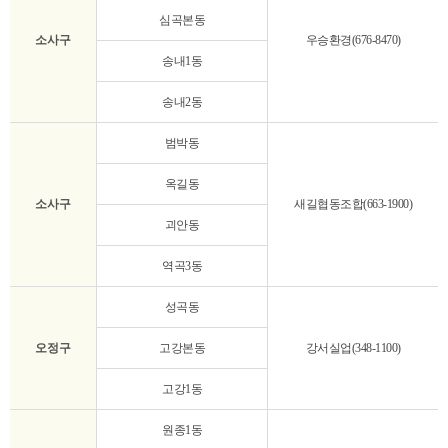
심곡본동
소사구
우승환경(676-8470)
송내1동
송내2동
범박동
옥길동
소사구
새길협동조합(663-1900)
괴안동
역곡3동
성곡동
오정구
고강본동
강서실업(348-1100)
고강1동
원종1동