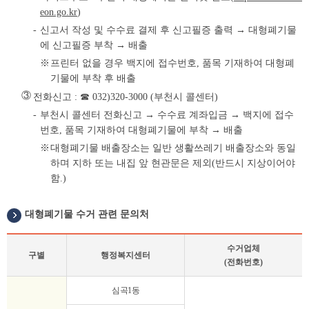
eon.go.kr
)
신고서 작성 및 수수료 결제 후 신고필증 출력 → 대형폐기물
에 신고필증 부착 → 배출
프린터 없을 경우 백지에 접수번호, 품목 기재하여 대형폐
기물에 부착 후 배출
③
전화신고 : ☎ 032)320-3000 (부천시 콜센터)
부천시 콜센터 전화신고 → 수수료 계좌입금 → 백지에 접수
번호, 품목 기재하여 대형폐기물에 부착 → 배출
대형폐기물 배출장소는 일반 생활쓰레기 배출장소와 동일
하며 지하 또는 내집 앞 현관문은 제외(반드시 지상이어야
함.)
대형폐기물 수거 관련 문의처
수거업체
구별
행정복지센터
(전화번호)
대
심곡1동
형