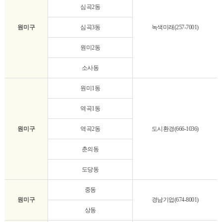
폐
심곡2동
기
물
원미구
심곡3동
녹색미래(257-7001)
수
거
원미2동
관
련
소사동
문
의
원미1동
처
표
역곡1동
원미구
역곡2동
도시환경(666-1036)
춘의동
도당동
중동
원미구
경남기업(674-8001)
상동