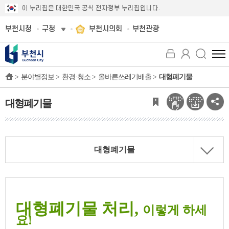
이 누리집은 대한민국 공식 전자정부 누리집입니다.
부천시청
구청
부천시의회
부천관광
전
체
>
분야별정보 >
환경·청소 >
올바른쓰레기배출 >
대형폐기물
메
뉴
보
대형폐기물
기
대형폐기물
대형폐기물 처리,
이렇게 하세
요!