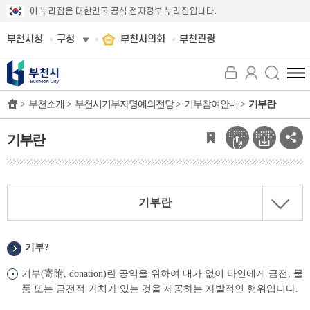
이 누리집은 대한민국 공식 전자정부 누리집입니다.
부천시청
구청
부천시의회
부천관광
전
체
>
부천소개 >
부천시기부자명예의전당 >
기부참여안내 >
기부란
메
뉴
보
기부란
기
기부란
기부?
기부(寄附, donation)란 공익을 위하여 대가 없이 타인에게 금전, 물
품 또는 금전적 가치가 있는 것을 제공하는 자발적인 행위입니다.