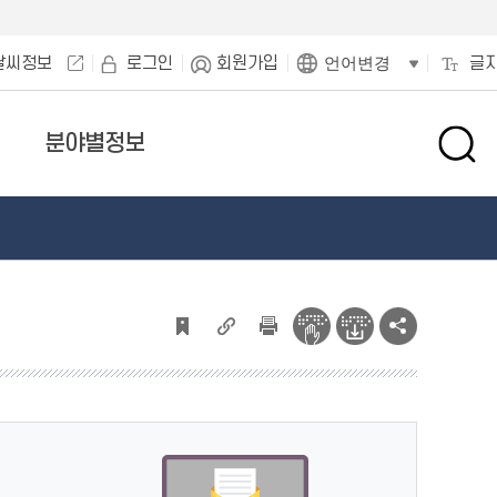
날씨정보
로그인
회원가입
글
언어변경
분야별정보
검
색
창
열
기