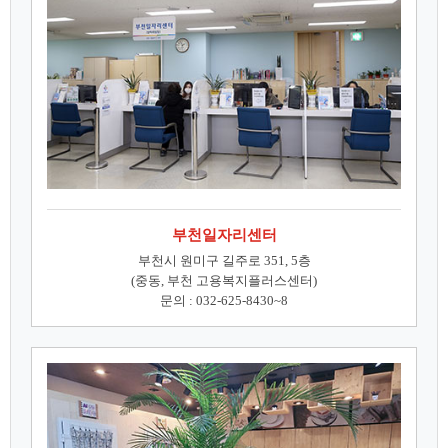
부천일자리센터
부천시 원미구 길주로 351, 5층
(중동, 부천 고용복지플러스센터)
문의 : 032-625-8430~8