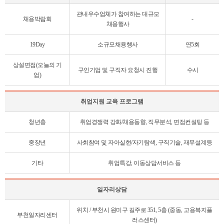
채
관내우수업체가 참여하는 대규모
용
채용박람회
-
채용행사
행
사
19Day
소규모채용행사
연5회
테
이
상설면접(오늘의 기
블
구인기업 및 구직자 요청시 진행
수시
업)
취업지원 교육 프로그램
취
청년층
취업경쟁력 강화/채용동향, 직무분석, 면접컨설팅 등
업
지
중장년
사회참여 및 자아실현/자기탐색, 구직기술, 재무설계등
원
교
기타
취업특강, 이동상담서비스 등
육
프
로
일자리상담
그
일
램
위치 / 부천시 원미구 길주로 351, 5층 (중동, 고용복지플
자
부천일자리센터
테
러스센터)