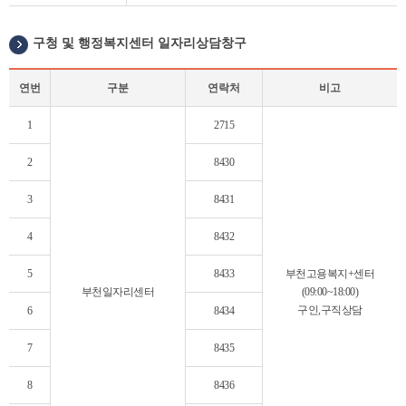
로
그
구청 및 행정복지센터 일자리상담창구
램
운
영
연번
구분
연락처
비고
테
구
이
1
2715
청
블
및
2
8430
행
정
3
8431
복
지
4
8432
센
터
5
8433
부천고용복지+센터
일
부천일자리센터
(09:00~18:00)
자
구인,구직상담
6
8434
리
상
7
8435
담
창
8
8436
구