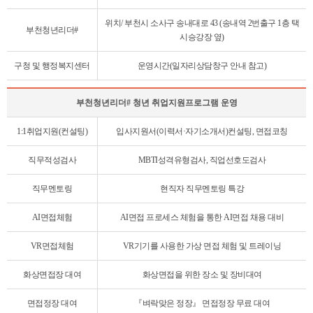
리
이
상
블
위치/ 부천시 소사구 송내대로 43 (송내역 2번출구 1층 택
담
부천청년리더#
시승강장 옆)
테
이
구청 및 행정복지센터
운영시간(일자리상담창구 안내 참고)
블
부천청년리더# 청년 취업지원프로그램 운영
부
1:1취업지원(컨설팅)
입사지원서(이력서·자기소개서)컨설팅, 면접코칭
천
청
직무적성검사
MBTI성격유형검사, 직업선호도검사
년
리
직무멘토링
현직자 직무멘토링 특강
더
#
AI면접체험
AI면접 프로세스 체험을 통한 AI면접 채용 대비
청
년
VR면접체험
VR기기를 사용한 가상 면접 체험 및 트레이닝
취
업
화상면접장 대여
화상면접을 위한 장소 및 장비대여
지
원
면접정장 대여
『벼락맞은 정장』 면접정장 무료 대여
프