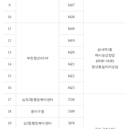
9
8437
10
8438
11
8439
12
8419
송내역1층
13
8420
택시승강장앞
부천청년리더#
(09:00~18:00)
14
8421
청년층일자리상담
15
8422
16
8423
17
심곡2동행정복지센터
5536
18
원미구청
5109
19
상2동행정복지센터
5878