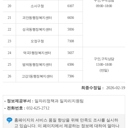
구인,구직상담
20
소사구청
6107
09:00~18:00
21
괴안동행정복지센터
6636
22
성곡동행정복지센터
5936
23
오정구청
7108
24
역곡1행정복지센터
5637
구인,구직상담
25
범박동행정복지센터
6596
13:00~18:00
(반일)
26
고강1동행정복지센터
7596
최종수정일 :
2026-02-19
정보제공부서 :
일자리정책과 일자리지원팀
전화번호 :
032-625-2712
홈페이지의 서비스 품질 향상을 위해 만족도 조사를 실시하
고 있습니다. 이 페이지에서 제공하는 정보에 대하여 얼마나