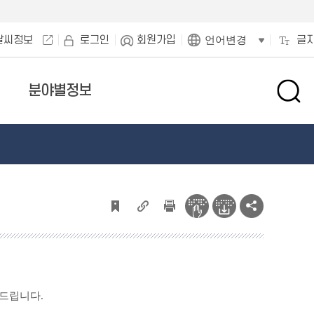
날씨정보
로그인
회원가입
글
언어변경
분야별정보
검
색
창
열
기
려드립니다.