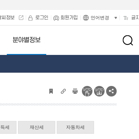
날씨정보
로그인
회원가입
글
언어변경
분야별정보
검
색
창
열
기
소득세
재산세
자동차세