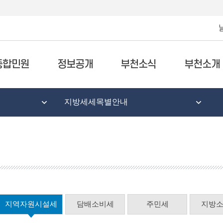
종합민원
정보공개
부천소식
부천소개
지방세세목별안내
지역자원시설세
담배소비세
주민세
지방