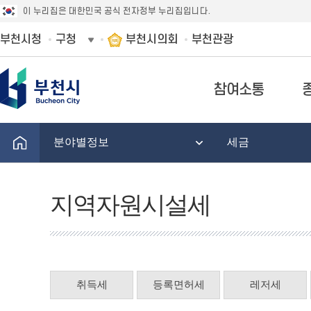
이 누리집은 대한민국 공식 전자정부 누리집입니다.
부천시청
구청
부천시의회
부천관광
참여소통
분야별정보
세금
지역자원시설세
취득세
등록면허세
레저세