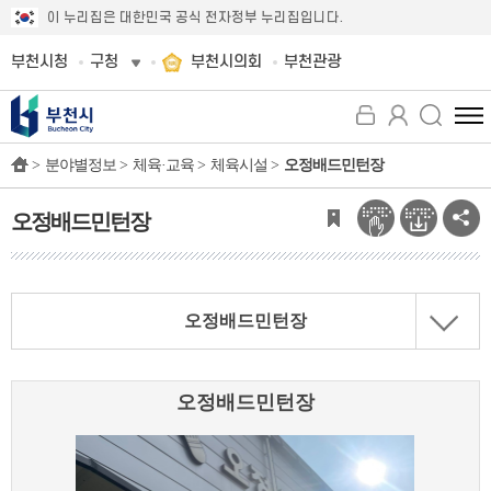
이 누리집은 대한민국 공식 전자정부 누리집입니다.
부천시청
구청
부천시의회
부천관광
전
체
>
분야별정보 >
체육·교육 >
체육시설 >
오정배드민턴장
메
뉴
보
오정배드민턴장
기
오정배드민턴장
오정배드민턴장