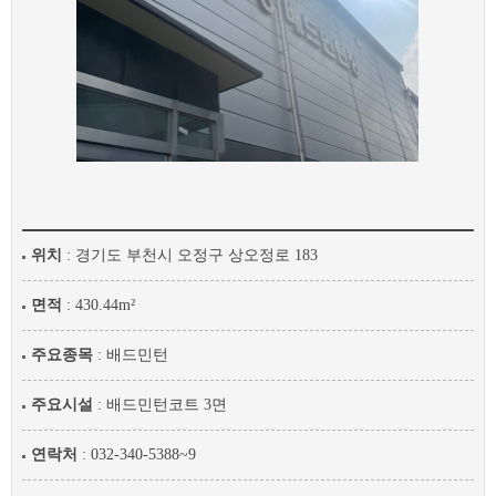
위치
: 경기도 부천시 오정구 상오정로 183
면적
: 430.44m²
주요종목
: 배드민턴
주요시설
: 배드민턴코트 3면
연락처
: 032-340-5388~9