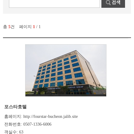
총
5
건
페이지
1
/ 1
포스타호텔
홈페이지: http://fourstar-bucheon.jalib.site
전화번호: 0507-1336-6006
객실수: 63