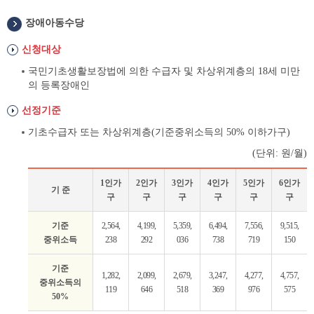
장애아동수당
신청대상
국민기초생활보장법에 의한 수급자 및 차상위계층의 18세 미만
의 등록장애인
선정기준
기초수급자 또는 차상위계층(기준중위소득의 50% 이하가구)
(단위: 원/월)
1인가
2인가
3인가
4인가
5인가
6인가
기 준
구
구
구
구
구
구
장
기준
2,564,
4,199,
5,359,
6,494,
7,556,
9,515,
애
중위소득
238
292
036
738
719
150
아
동
기준
수
1,282,
2,099,
2,679,
3,247,
4,277,
4,757,
중위소득의
당
119
646
518
369
976
575
50%
선