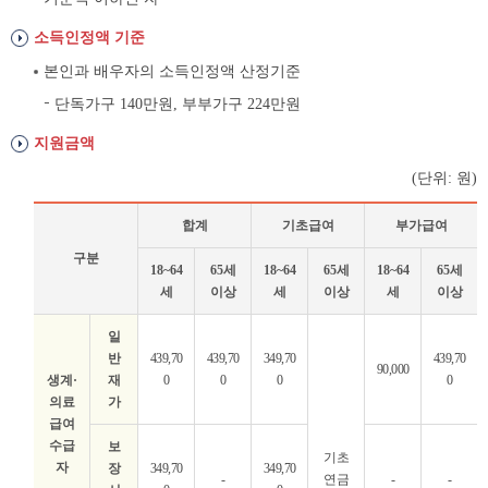
소득인정액 기준
본인과 배우자의 소득인정액 산정기준
단독가구 140만원, 부부가구 224만원
지원금액
(단위: 원)
합계
기초급여
부가급여
구분
18~64
65세
18~64
65세
18~64
65세
세
이상
세
이상
세
이상
장
일
애
반
439,70
439,70
349,70
439,70
90,000
인
생계·
재
0
0
0
0
연
의료
가
금
급여
수급
지
보
기초
자
장
349,70
349,70
원
-
연금
-
-