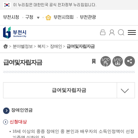
이 누리집은 대한민국 공식 전자정부 누리집입니다.
부천시청
구청
부천시의회
부천관광
전
체
>
분야별정보 >
복지 >
장애인 >
급여및자립자금
메
뉴
보
급여및자립자금
기
급여및자립자금
장애인연금
신청대상
18세 이상의 중증 장애인 중 본인과 배우자의 소득인정액이 선정
기준액 이하인 자