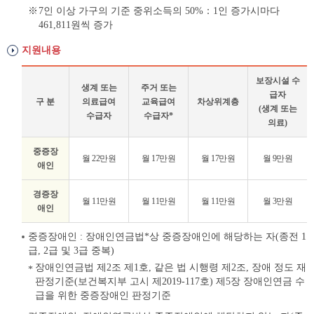
정
7인 이상 가구의 기준 중위소득의 50%：1인 증가시마다
기
461,811원씩 증가
준
표
지원내용
보장시설 수
생계 또는
주거 또는
급자
구 분
의료급여
교육급여
차상위계층
(생계 또는
수급자
수급자*
의료)
장
중증장
월 22만원
월 17만원
월 17만원
월 9만원
애
애인
아
동
경증장
월 11만원
월 11만원
월 11만원
월 3만원
수
애인
당
중증장애인 : 장애인연금법*상 중증장애인에 해당하는 자(종전 1
지
급, 2급 및 3급 중복)
원
장애인연금법 제2조 제1호, 같은 법 시행령 제2조, 장애 정도 재
내
판정기준(보건복지부 고시 제2019-117호) 제5장 장애인연금 수
용
급을 위한 중증장애인 판정기준
표