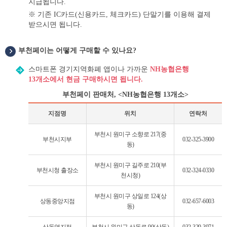
지급됩니다.
※ 기존 IC카드(신용카드, 체크카드) 단말기를 이용해 결제
받으시면 됩니다.
부천페이는 어떻게 구매할 수 있나요?
어
떻
스마트폰 경기지역화폐 앱이나 가까운
NH농협은행
게
13개소에서 현금 구매하시면 됩니다.
BUY
부천페이 판매처,
<
NH농협은행 13개소
>
지점명
위치
연락처
부천페이
부천시 원미구 소향로 217(중
판매처,
부천시지부
032-325-3900
동)
NH농협은행
지점
부천시 원미구 길주로 210(부
안내
부천시청 출장소
032-324-0330
천시청)
표
부천시 원미구 상일로 124(상
상동중앙지점
032-657-6003
동)
상동역지점
부천시 원미구 상동로 90(상동)
032-329-3971