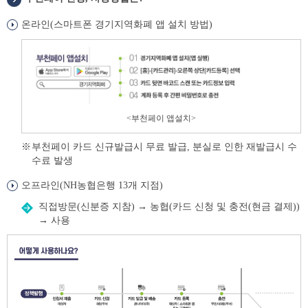
떻
온라인(스마트폰 경기지역화폐 앱 설치 방법)
게
사
용
하
나
요?
<
부천페이 앱설치
>
부천페이 카드 신규발급시 무료 발급, 분실로 인한 재발급시 수
수료 발생
오프라인(NH농협은행 13개 지점)
직접방문(신분증 지참) → 농협(카드 신청 및 충전(현금 결제))
→ 사용