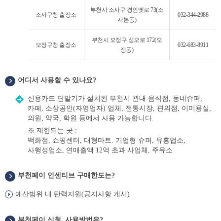
부천시 소사구 경인옛로 73(소
소사구청 출장소
032-344-2988
사본동)
부천시 오정구 성오로 172(오
오정구청 출장소
032-683-8911
정동)
어디서 사용할 수 있나요?
어
디
신용카드 단말기가 설치된 부천시 관내 음식점, 동네슈퍼,
서
카페, 소상공인(자영업자) 업체, 전통시장, 편의점, 이미용실,
의원, 약국, 학원 등에서 사용 가능합니다.
※ 제한되는 곳 :
백화점, 쇼핑센터, 대형마트. 기업형 슈퍼, 유흥업소,
사행성업소, 연매출액 12억 초과 사업체, 주유소
부천페이 인센티브 구매한도는?
예산범위 내 탄력지원(공지사항 게시)
부천페이 신청, 사용방법은?
어