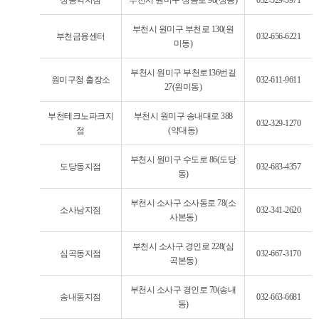
부천시 원미구 부천로 130(원
부천금융센터
032-656-6221
미동)
부천시 원미구 부천로136번길
원미구청 출장소
032-611-9611
27(원미동)
부천테크노파크지
부천시 원미구 송내대로 388
032-329-1270
점
(약대동)
부천시 원미구 수도로 86(도당
도당동지점
032-683-4357
동)
부천시 소사구 소사동로 78(소
소사남지점
032-341-2620
사본동)
부천시 소사구 경인로 228(심
심곡동지점
032-667-3170
곡본동)
부천시 소사구 경인로 70(송내
송내동지점
032-663-6681
동)