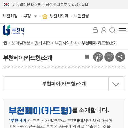
이 누리집은 대한민국 공식 전자정부 누리집입니다.
부천시청
구청
부천시의회
부천관광
전
체
>
분야별정보 >
경제·취업 >
부천지역화폐 >
부천페이(카드형)소개
메
뉴
보
부천페이(카드형)소개
기
부천페이(카드형)소개
를 소개합니다.
‘부천페이’
란 부천시가 발행하고 부천내에서만 사용가능한
지역사랑상품권으로 부천의 자금이
역외로 유출되는 것을