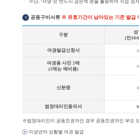
단, ‘서명’은 반드시 검은색 펜을 활용하여 직접 정
공동구비서류
※ 유효기간이 남아있는 기존 발급 
성
구분
(만18
공
여권발급신청서
동
구
여권용 사진 2매
비
(1매는 예비용)
서
류
안
신분증
내
표
법정대리인동의서
법정대리인이 공동친권자인 경우 공동친권자인 부모 모두
미성년자 상황별 여권 발급