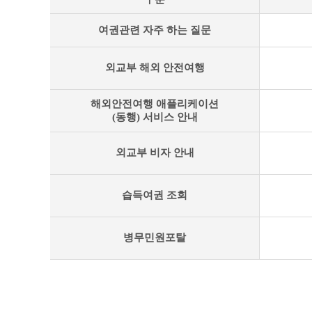
관
여권관련 자주 하는 질문
련
사
이
외교부 해외 안전여행
트
안
내
해외안전여행 애플리케이션
표
(동행) 서비스 안내
외교부 비자 안내
습득여권 조회
병무민원포탈