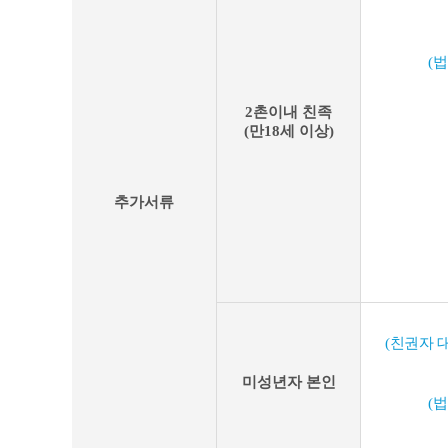
추
가
구
(
비
서
류
2촌이내 친족
(만18세 이상)
추가서류
(친권자 
미성년자 본인
(