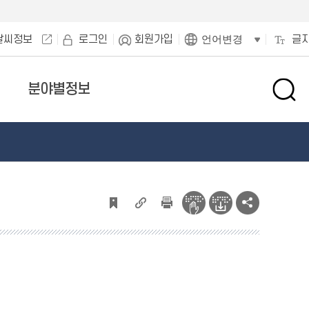
날씨정보
로그인
회원가입
글
언어변경
분야별정보
검
색
창
열
기