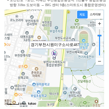
노선번호 7호선, 서해선 부천종합운동장역: 2번출구 종합운동장
방향 318m 도보이동 → BIG 센터 9층(스마트도시 통합운영센터)