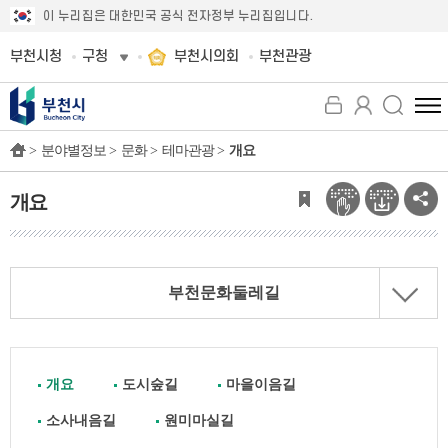
이 누리집은 대한민국 공식 전자정부 누리집입니다.
부천시청
구청
부천시의회
부천관광
전
체
>
분야별정보 >
문화 >
테마관광 >
개요
메
뉴
보
개요
기
부천문화둘레길
개요
도시숲길
마을이음길
소사내음길
원미마실길