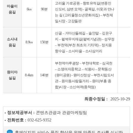
고리울 가로공원 – 향토유적길(변종인
마을이
6㎞
90분
신도비, 삼변 묘역) - 골목길, 이웃과 만나
음길
는 길 (고리울청소년문화의집) – 부천제
일시장 - 고강들판
산골 – 거마산둘레길 – 솔안말 – 깊은구
소사내
지 – 펄벅무지재길(펄벅기념관) – 성무정
8.9㎞
150분
음길
– 부천역(부천 최초의 기차역) – 정지용
향수길 – 소사마을 – 소사삼거리
부천역마루광장 – 부천대학로 – 심곡천
– 소명여자중학교 – 석왕사 – 문학동산
원미마
8.4km
140분
(원미공원) - 원미산정상 – 부천시립도서
실길
관 – 원미동사람들거리 – 원미(부흥·종
합)시장 – 소신여객(종착점)
최종수정일 :
2025-10-29
정보제공부서 :
콘텐츠관광과 관광마케팅팀
전화번호 :
032-625-9352
홈페이지의 서비스 품질 향상을 위해 만족도 조사를 실시하