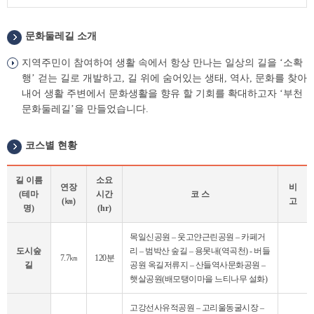
문화둘레길 소개
지역주민이 참여하여 생활 속에서 항상 만나는 일상의 길을 ‘소확
행’ 걷는 길로 개발하고, 길 위에 숨어있는 생태, 역사, 문화를 찾아
내어 생활 주변에서 문화생활을 향유 할 기회를 확대하고자 ‘부천
문화둘레길’을 만들었습니다.
코스별 현황
길 이름
소요
연장
비
(테마
시간
코 스
(㎞)
고
명)
(hr)
코
목일신공원 – 웃고얀근린공원 – 카페거
스
도시숲
리 – 범박산 숲길 – 용못내(역곡천) - 버들
별
7.7㎞
120분
길
공원 옥길저류지 – 산들역사문화공원 –
현
햇살공원(배모탱이마을 느티나무 설화)
황
표
고강선사유적공원 – 고리울동굴시장 –