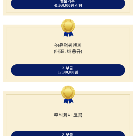
현물기부
41,860,000원 상당
㈜윤덕씨앤피
(대표: 배용규)
기부금
17,500,000원
주식회사 코콤
기부금