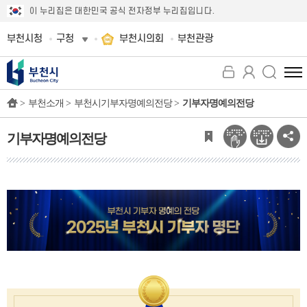
이 누리집은 대한민국 공식 전자정부 누리집입니다.
부천시청
구청
부천시의회
부천관광
전
체
>
부천소개 >
부천시기부자명예의전당 >
기부자명예의전당
메
뉴
보
기부자명예의전당
기