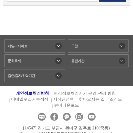
패밀리사이트
구청
문화축제
유관기관
출연/출자/위탁기관
개인정보처리방침
영상정보처리기기 운영·관리 방침
이메일수집거부정책
저작권정책
찾아오시는 길
조직도
뷰어다운로드
[14547] 경기도 부천시 원미구 길주로 210(중동)