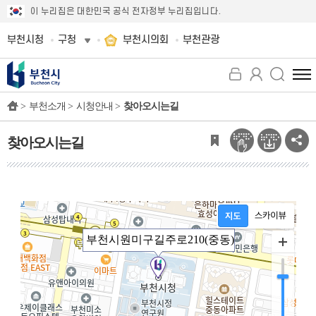
이 누리집은 대한민국 공식 전자정부 누리집입니다.
부천시청
구청
부천시의회
부천관광
전
체
>
부천소개 >
시청안내 >
찾아오시는길
메
뉴
보
찾아오시는길
기