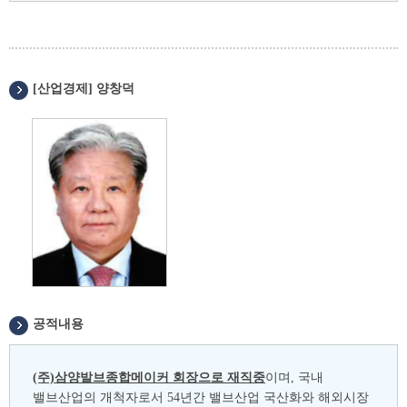
[산업경제] 양창덕
공적내용
(주)삼양발브종합메이커 회장으로 재직중
이며, 국내
밸브산업의 개척자로서 54년간 밸브산업 국산화와 해외시장