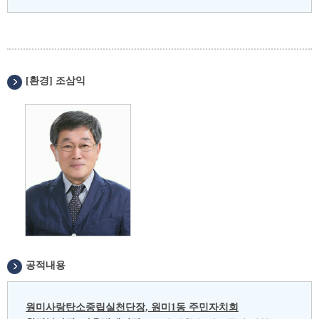
[환경] 조삼익
공적내용
원미사랑탄소중립실천단장, 원미1동 주민자치회