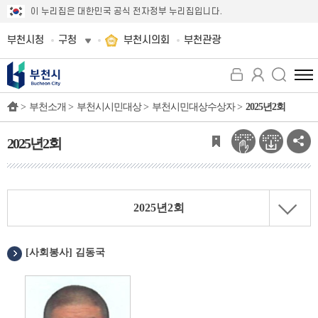
이 누리집은 대한민국 공식 전자정부 누리집입니다.
부천시청
구청
부천시의회
부천관광
전
체
>
부천소개 >
부천시시민대상 >
부천시민대상수상자 >
2025년2회
메
뉴
보
2025년2회
기
2025년2회
[사회봉사] 김동국