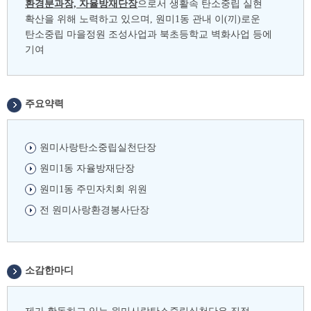
환경분과장, 자율방재단장
으로서 생활속 탄소중립 실현
확산을 위해 노력하고 있으며, 원미1동 관내 이(끼)로운
탄소중립 마을정원 조성사업과 북초등학교 벽화사업 등에
기여
주요약력
원미사랑탄소중립실천단장
원미1동 자율방재단장
원미1동 주민자치회 위원
전 원미사랑환경봉사단장
소감한마디