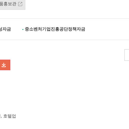
품홍보관
성자금
중소벤처기업진흥공단정책자금
, 호텔업