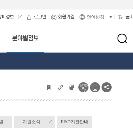
날씨정보
로그인
회원가입
글
언어변경
분야별정보
검
색
창
열
기
원
지원소식
R&D기관안내