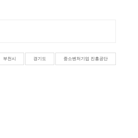
부천시
경기도
중소벤처기업 진흥공단