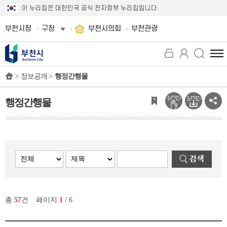
이 누리집은 대한민국 공식 전자정부 누리집입니다.
부천시청
구청
부천시의회
부천관광
전
체
>
정보공개 >
행정간행물
메
뉴
보
행정간행물
기
총
57
건
페이지
1
/ 6