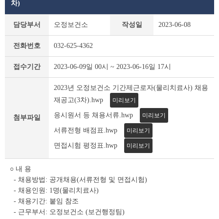
차)
부
담당부서
오정보건소
작성일
2023-06-08
천
시
전화번호
032-625-4362
채
용
접수기간
2023-06-09일 00시 ~ 2023-06-16일 17시
공
고
2023년 오정보건소 기간제근로자(물리치료사) 채용
(채
용
재공고(3차).hwp
미리보기
시
응시원서 등 채용서류.hwp
미리보기
험)
첨부파일
상
서류전형 배점표.hwp
미리보기
세
면접시험 평정표.hwp
미리보기
조
회
테
○ 내 용
이
- 채용방법: 공개채용(서류전형 및 면접시험)
블
- 채용인원: 1명(물리치료사)
- 채용기간: 붙임 참조
- 근무부서: 오정보건소 (보건행정팀)