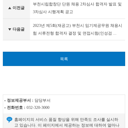
부천시립합창단 단원 채용 2차심사 합격자 발표 및
천
이전글
시
3차심사 시행계획 공고
채
용
2023년 제5회(재공고) 부천시 임기제공무원 채용시
공
다음글
험 서류전형 합격자 결정 및 면접시험(인성검 ...
고
(채
용
시
험)
목록
이
전
글
다
음
글
정보제공부서 :
담당부서
전화번호 :
032-320-3000
홈페이지의 서비스 품질 향상을 위해 만족도 조사를 실시하
고 있습니다. 이 페이지에서 제공하는 정보에 대하여 얼마나