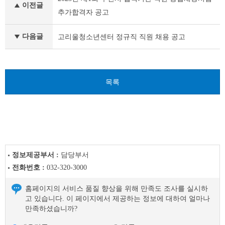
천
이전글
시
추가합격자 공고
채
용
다음글
고리울청소년센터 정규직 직원 채용 공고
공
고
(채
용
시
목록
험)
이
전
글
다
음
글
정보제공부서 :
담당부서
전화번호 :
032-320-3000
홈페이지의 서비스 품질 향상을 위해 만족도 조사를 실시하
고 있습니다. 이 페이지에서 제공하는 정보에 대하여 얼마나
만족하셨습니까?