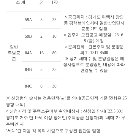
소 계
34
170
○ 공급위치 : 경기도 평택시 장안
59A
5
25
동 평택브레인시티 일반산업단지
공동 2BL 일원
○ 입주자 모집공고 예정일: '23. 6.
59B
2
10
9.(금) 예정
○ 문의전화 : 견본주택 및 분양문
일반
의 T. 1811-8500
특별공
84A
16
80
※ 상기 세대수 및 분양일정은 예
급
정사항으로 분양승인 내용에 따라
84B
5
25
변경될 수 있음
84C
6
30
※ 신청형의 숫자는 전용면적(㎡)을 의미(공급면적 기준 59형은 25
평형 내외)
○ 신청자격 및 주택소유여부 확인대상자 : 신청일 당시(’23.5.30.)
경기도 거주 만 19세 이상 장애인(주택공급 신청자)과 ‘세대’가 무
주택인 자
‘세대’란 다음 각 목의 사람으로 구성된 집단을 말함