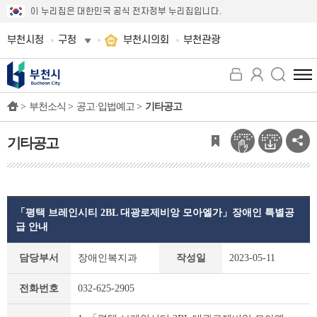
이 누리집은 대한민국 공식 전자정부 누리집입니다.
부천시청
구청
부천시의회
부천관광
전
체
>
부천소식 >
공고·입법예고 >
기타공고
메
뉴
보
기타공고
기
「평택 브레인시티 2BL 대광로제비앙 모아엘가」장애인 특별공
급 안내
기
담당부서
장애인복지과
작성일
2023-05-11
타
공
전화번호
032-625-2905
고
상