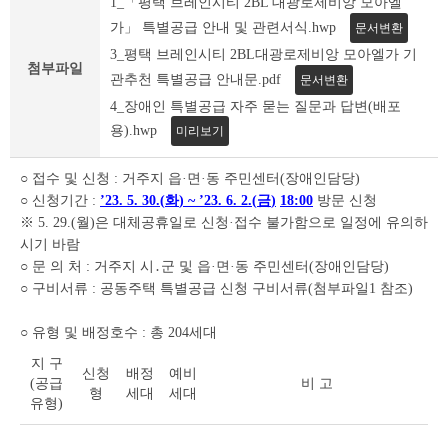
1_「평택 브레인시티 2BL 대광로제비앙 모아엘
세
조
가」 특별공급 안내 및 관련서식.hwp
문서변환
회
3_평택 브레인시티 2BL대광로제비앙 모아엘가 기
테
첨부파일
관추천 특별공급 안내문.pdf
문서변환
이
4_장애인 특별공급 자주 묻는 질문과 답변(배포
블
용).hwp
미리보기
○ 접수 및 신청 : 거주지 읍·면·동 주민센터(장애인담당)
○ 신청기간 :
’23. 5. 30.(
화
) ~ ’23. 6. 2.(
금
)
18:00
방문 신청
※ 5. 29.(월)은 대체공휴일로 신청·접수 불가함으로 일정에 유의하
시기 바람
○ 문 의 처 : 거주지 시․군 및 읍·면·동 주민센터(장애인담당)
○ 구비서류 : 공동주택 특별공급 신청 구비서류(첨부파일1 참조)
○ 유형 및 배정호수 : 총 204세대
지 구
신청
배정
예비
(공급
비 고
형
세대
세대
유형)