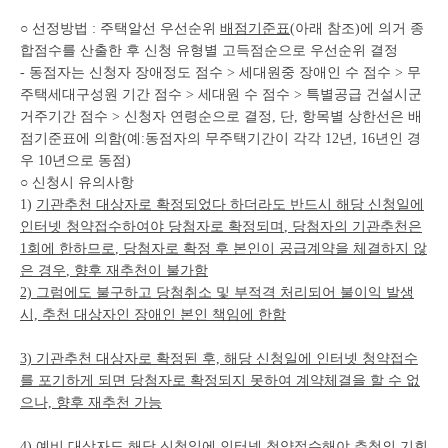
○ 선정방법 : 주택알선 우선순위
배점기준표
(아래 참조)에 의거 종
합점수를 산출한 후 신청 유형별 고득점순으로 우선순위 결정
- 동점자는 신청자 장애정도 점수 > 세대원중 장애인 수 점수 > 무
주택세대구성원 기간 점수 > 세대원 수 점수 > 특별공급 건설시군
거주기간 점수 > 신청자 연령순으로 결정, 단, 항목별 상한선은 배
점기준표에 의함(예:동점자의 무주택기간이 각각 12년, 16년인 경
우 10년으로 동점)
○ 신청시 유의사항
1)
기관추천 대상자로 확정되었다 하더라도 반드시 해당 신청일에
인터넷 청약접수하
여야
당첨자로 확정되며
,
당첨자의 기관추천은
1
회에 한하므로
,
당첨자로 확정 후
본인
이 공급계약을 체결하지 않
은 경우
,
향후 재추천이 불가함
2) 그럼에도 불구하고 당첨취소 및 부적격 처리되어 불이익 발생
시, 추천 대상자인 장애인 본인 책임에 한함
3) 기관추천 대상자로 확정된 후, 해당 신청일에 인터넷 청약접수
를 포기하게 되면 당첨자로 확정되지 못하여 계약체결을 할 수 없
으나, 향후 재추천 가능
4) 예비 대상자도 해당 신청일에 인터넷 청약접수해야 추첨의 기회