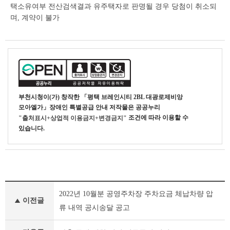
택소유여부 전산검색결과 유주택자로 판명될 경우 당첨이 취소되
며, 계약이 불가
부천시청
이(가) 창작한
「평택 브레인시티 2BL 대광로제비앙
모아엘가」장애인 특별공급 안내
저작물은 공공누리
조건에 따라 이용할 수
"출처표시+상업적 이용금지+변경금지"
있습니다.
기
2022년 10월분 공영주차장 주차요금 체납차량 압
타
이전글
공
류 내역 공시송달 공고
고
이