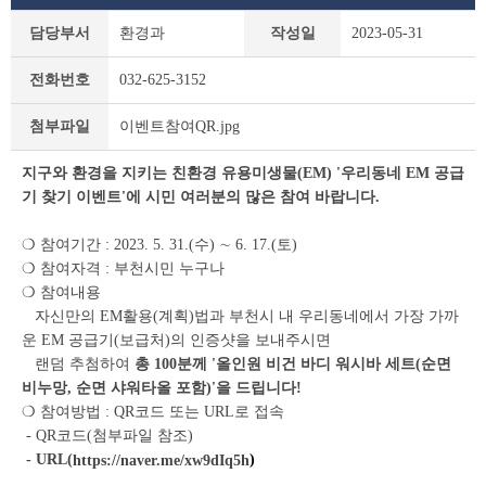
새
담당부서
환경과
작성일
2023-05-31
소
식
전화번호
032-625-3152
상
세
이벤트참여QR.jpg
첨부파일
조
회
지구와 환경을 지키는 친환경 유용미생물(EM) '우리동네 EM 공급
테
이
기 찾기 이벤트'에 시민 여러분의 많은 참여 바랍니다.
블
❍ 참여기간 : 2023. 5. 31.(수) ∼ 6. 17.(토)
❍ 참여자격 : 부천시민 누구나
❍ 참여내용
자신만의 EM활용(계획)법과 부천시 내 우리동네에서 가장 가까
운 EM 공급기(보급처)의 인증샷을 보내주시면
랜덤 추첨하여
총 100분께 '올인원 비건 바디 워시바 세트(순면
비누망, 순면 샤워타올 포함)'을 드립니다!
❍ 참여방법 : QR코드 또는 URL로 접속
- QR코드(첨부파일 참조)
- URL(
)
https://naver.me/xw9dIq5h