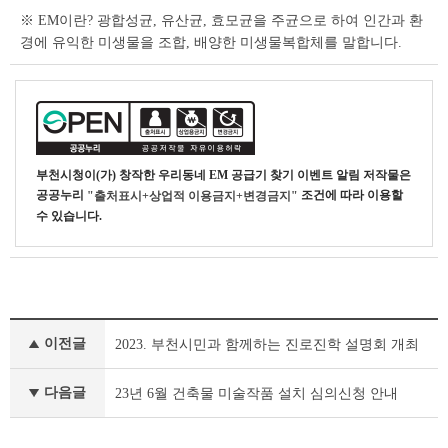
※ EM이란? 광합성균, 유산균, 효모균을 주균으로 하여 인간과 환
경에 유익한 미생물을 조합, 배양한 미생물복합체를 말합니다.
부천시청
이(가) 창작한
우리동네 EM 공급기 찾기 이벤트 알림
저작물은
공공누리
조건에 따라 이용할
"출처표시+상업적 이용금지+변경금지"
수 있습니다.
새
이전글
2023. 부천시민과 함께하는 진로진학 설명회 개최
소
식
이
다음글
23년 6월 건축물 미술작품 설치 심의신청 안내
전
글
다