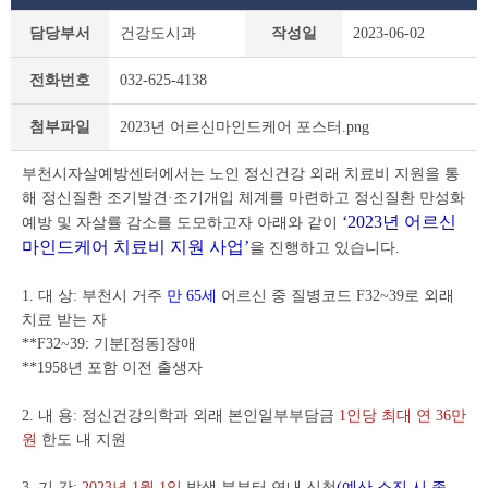
새
담당부서
건강도시과
작성일
2023-06-02
소
식
전화번호
032-625-4138
상
세
2023년 어르신마인드케어 포스터.png
첨부파일
조
회
부천시자살예방센터에서는 노인 정신건강 외래 치료비 지원을 통
테
이
해 정신질환 조기발견·조기개입 체계를 마련하고 정신질환 만성화
블
‘2023년 어르신
예방 및 자살률 감소를 도모하고자 아래와 같이
마인드케어 치료비 지원 사업’
을 진행하고 있습니다.
1. 대 상: 부천시 거주
만 65세
어르신 중 질병코드 F32~39로 외래
치료 받는 자
**F32~39: 기분[정동]장애
**1958년 포함 이전 출생자
2. 내 용: 정신건강의학과 외래 본인일부부담금
1인당 최대 연 36만
원
한도 내 지원
3. 기 간:
2023년 1월 1일
발생 분부터 연내 신청
(예산 소진 시 종