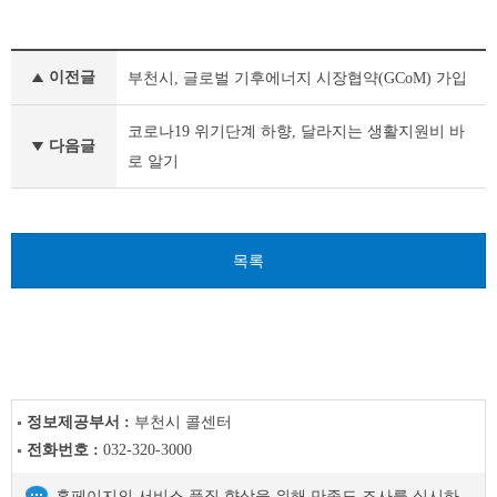
새
이전글
부천시, 글로벌 기후에너지 시장협약(GCoM) 가입
소
식
이
코로나19 위기단계 하향, 달라지는 생활지원비 바
다음글
전
로 알기
글
다
음
글
목록
정보제공부서 :
부천시 콜센터
전화번호 :
032-320-3000
홈페이지의 서비스 품질 향상을 위해 만족도 조사를 실시하