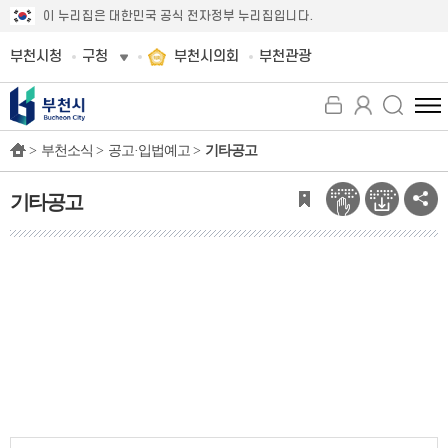
이 누리집은 대한민국 공식 전자정부 누리집입니다.
부천시청
구청
부천시의회
부천관광
전
체
>
부천소식 >
공고·입법예고 >
기타공고
메
뉴
보
기타공고
기
기
타
공
고
이
전
글
다