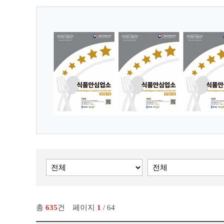
총
635
건
페이지
1
/ 64