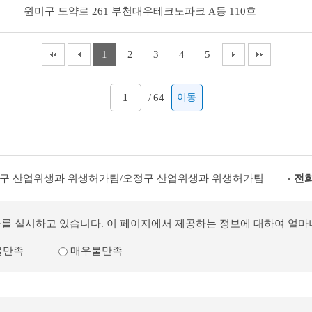
원미구 도약로 261 부천대우테크노파크 A동 110호
1
2
3
4
5
/
64
이동
구 산업위생과 위생허가팀/오정구 산업위생과 위생허가팀
전화
사를 실시하고 있습니다. 이 페이지에서 제공하는 정보에 대하여 얼
불만족
매우불만족