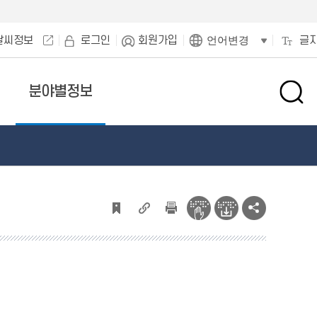
날씨정보
로그인
회원가입
글
언어변경
분야별정보
검
색
창
열
기