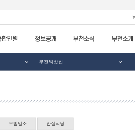
종합민원
정보공개
부천소식
부천소개
부천의맛집
모범업소
안심식당