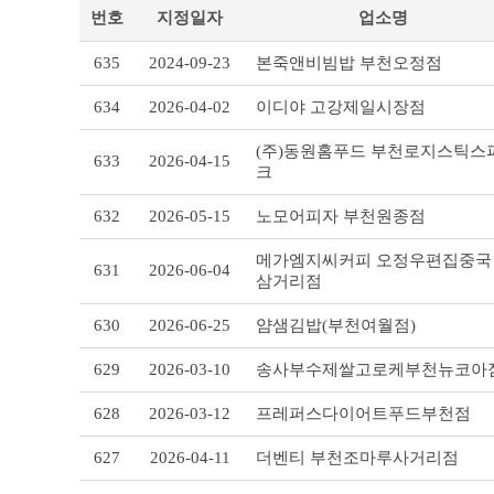
번호
지정일자
업소명
식
635
2024-09-23
본죽앤비빔밥 부천오정점
품
안
634
2026-04-02
이디야 고강제일시장점
심
업
(주)동원홈푸드 부천로지스틱스
소 리
633
2026-04-15
크
스
트
632
2026-05-15
노모어피자 부천원종점
테
이
메가엠지씨커피 오정우편집중국
블
631
2026-06-04
삼거리점
630
2026-06-25
얌샘김밥(부천여월점)
629
2026-03-10
송사부수제쌀고로케부천뉴코아
628
2026-03-12
프레퍼스다이어트푸드부천점
627
2026-04-11
더벤티 부천조마루사거리점