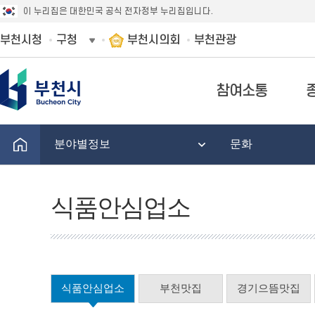
이 누리집은 대한민국 공식 전자정부 누리집입니다.
부천시청
구청
부천시의회
부천관광
참여소통
분야별정보
문화
식품안심업소
식품안심업소
부천맛집
경기으뜸맛집