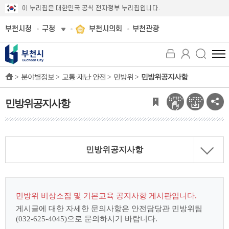
이 누리집은 대한민국 공식 전자정부 누리집입니다.
부천시청
구청
부천시의회
부천관광
전
체
>
분야별정보 >
교통·재난·안전 >
민방위 >
민방위공지사항
메
뉴
보
민방위공지사항
기
민방위공지사항
민방위 비상소집 및 기본교육 공지사항 게시판입니다.
게시글에 대한 자세한 문의사항은 안전담당관 민방위팀
(032-625-4045)으로
문의하시기 바랍니다.