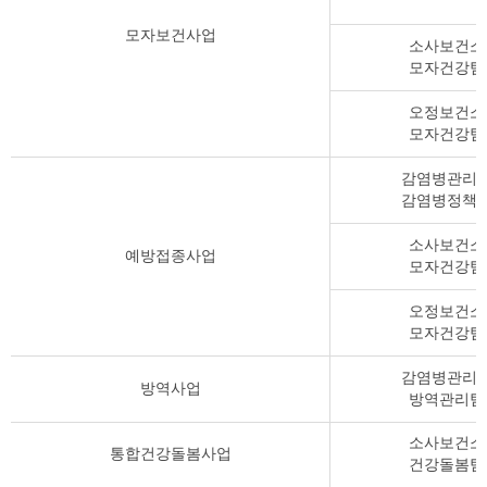
모자보건사업
소사보건소
모자건강팀
오정보건소
모자건강팀
감염병관리
감염병정책
소사보건소
예방접종사업
모자건강팀
오정보건소
모자건강팀
감염병관리
방역사업
방역관리팀
소사보건소
통합건강돌봄사업
건강돌봄팀