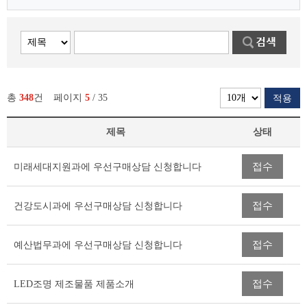
총
348
건
페이지
5
/ 35
적용
제목
상태
우
접수
미래세대지원과에 우선구매상담 신청합니다
선
구
매
접수
건강도시과에 우선구매상담 신청합니다
면
담
창
접수
예산법무과에 우선구매상담 신청합니다
구
리
스
접수
LED조명 제조물품 제품소개
트
테