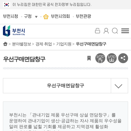
이 누리집은 대한민국 공식 전자정부 누리집입니다.
부천시청
구청
부천시의회
부천관광
전
체
>
분야별정보 >
경제·취업 >
기업지원 >
우선구매면담창구
메
뉴
보
우선구매면담창구
기
우선구매면담창구
부천시는 「관내기업 제품 우선구매 상설 면담창구」를
운영하여 관내기업이 생산·공급하는 자사 제품의 우수성을
알려 판로를 넓힐 기회를 제공하고 지역경제 활성화