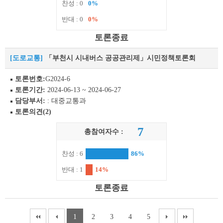
찬성 : 0
0%
반대 : 0
0%
토론종료
[도로교통]
「부천시 시내버스 공공관리제」시민정책토론회
토론번호:
G2024-6
토론기간:
2024-06-13 ~ 2024-06-27
담당부서:
: 대중교통과
토론의견(2)
7
총참여자수 :
찬성 : 6
86%
반대 : 1
14%
토론종료
1
2
3
4
5