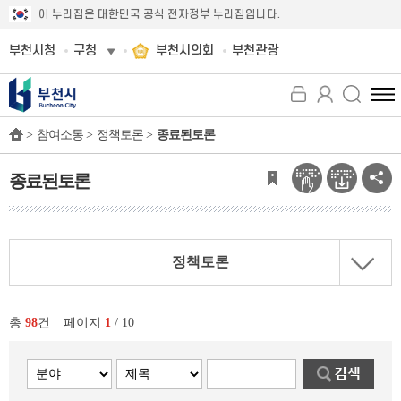
이 누리집은 대한민국 공식 전자정부 누리집입니다.
부천시청
구청
부천시의회
부천관광
전
체
>
참여소통 >
정책토론 >
종료된토론
메
뉴
보
종료된토론
기
정책토론
총
98
건
페이지
1
/ 10