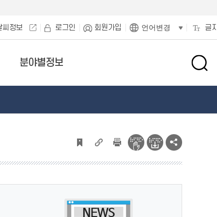
날씨정보
로그인
회원가입
글
언어변경
분야별정보
검
색
창
열
기