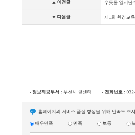
이전글
수돗물 일시단수 안
소
식
이
다음글
제1회 환경교
전
글
다
음
글
정보제공부서 :
부천시 콜센터
전화번호 :
032
홈페이지의 서비스 품질 향상을 위해 만족도 조
매우만족
만족
보통