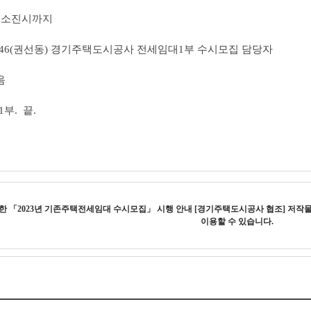
예산 소진시까지
중로 46(권선동) 경기주택도시공사 전세임대1부 수시모집 담당자
음
부. 끝.
작한
「2023년 기존주택전세임대 수시모집」 시행 안내 [경기주택도시공사 협조]
저작물
이용할 수 있습니다.