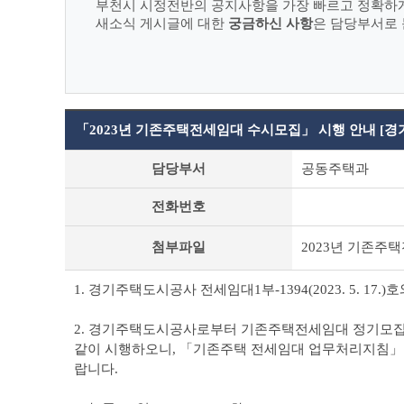
부천시 시정전반의 공지사항을 가장 빠르고 정확하
새소식 게시글에 대한
궁금하신 사항
은 담당부서로 
「2023년 기존주택전세임대 수시모집」 시행 안내 [
새
담당부서
공동주택과
소
식
전화번호
상
세
조
첨부파일
2023년 기존주
회
테
1. 경기주택도시공사 전세임대1부-1394(2023. 5. 17.
이
블
2. 경기주택도시공사로부터 기존주택전세임대 정기모집('2
같이 시행하오니, 「기존주택 전세임대 업무처리지침」 상
랍니다.