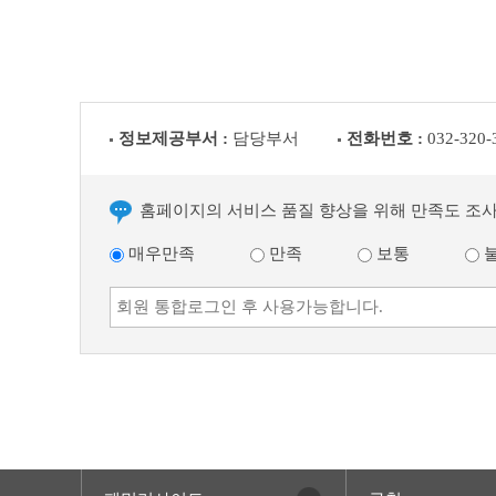
고
이
전
글
다
음
정보제공부서 :
담당부서
전화번호 :
032-320-
글
홈페이지의 서비스 품질 향상을 위해 만족도 조
매우만족
만족
보통