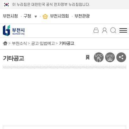
이 누리집은 대한민국 공식 전자정부 누리집입니다.
부천시청
구청
부천시의회
부천관광
전
체
>
부천소식 >
공고·입법예고 >
기타공고
메
뉴
보
기타공고
기
기
타
공
고
이
전
글
다