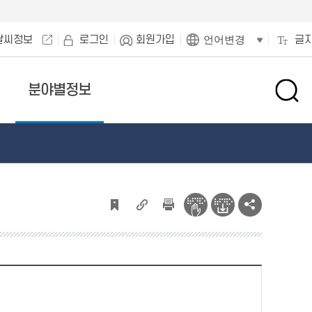
날씨정보
로그인
회원가입
글
언어변경
분야별정보
검
색
창
열
기