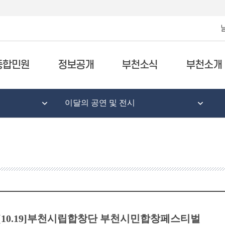
종합민원
정보공개
부천소식
부천소개
이달의 공연 및 전시
[10.19]부천시립합창단 부천시민합창페스티벌