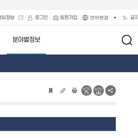
날씨정보
로그인
회원가입
글
언어변경
분야별정보
검
색
창
열
기