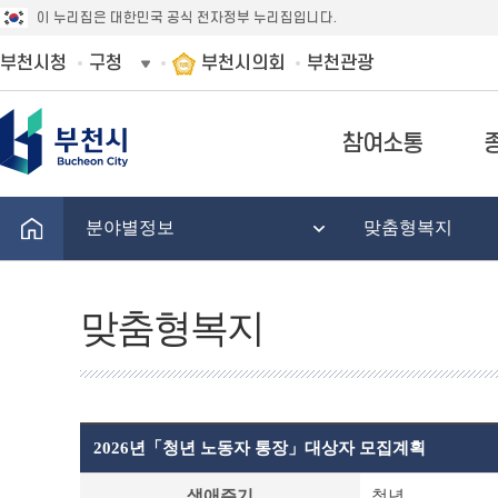
이 누리집은 대한민국 공식 전자정부 누리집입니다.
부천시청
구청
부천시의회
부천관광
참여소통
분야별정보
맞춤형복지
맞춤형복지
2026년「청년 노동자 통장」대상자 모집계획
맞
생애주기
청년