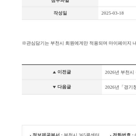
첨부파일
작성일
2025-03-18
관심담기는 부천시 회원에게만 적용되며 마이페이지 내
맞
이전글
2026년 부천
춤
형
복
다음글
2026년「경기
지
이
전
글
다
음
글
정보제공부서 :
부천시 365콜센터
전화번호 :