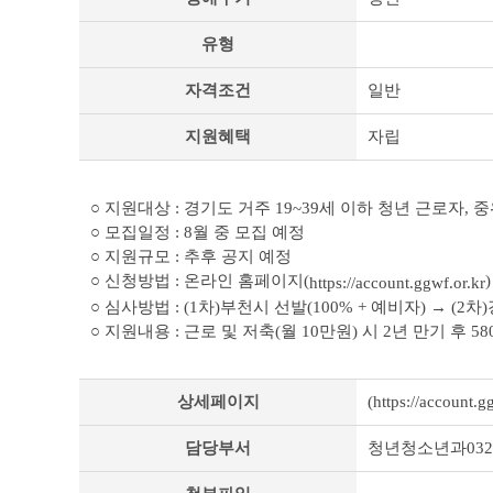
춤
형
유형
복
지
자격조건
일반
상
세
조
지원혜택
자립
회
테
이
○ 지원대상 : 경기도 거주 19~39세 이하 청년 근로자,
블
○ 모집일정 : 8월 중 모집 예정
○ 지원규모 : 추후 공지 예정
○ 신청방법 : 온라인 홈페이지(
)
https://account.ggwf.or.kr
○ 심사방법 : (1차)부천시 선발(100% + 예비자) → (2차
○ 지원내용 : 근로 및 저축(월 10만원) 시 2년 만기 후 5
상세페이지
(https://account.g
담당부서
청년청소년과032-6