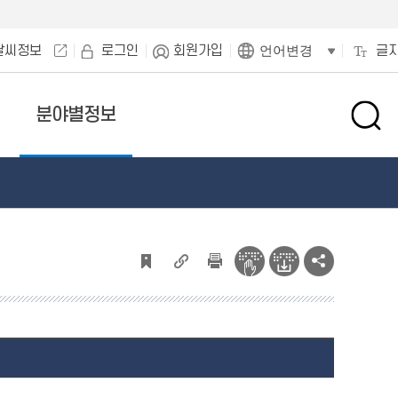
날씨정보
로그인
회원가입
글
언어변경
분야별정보
검
색
창
열
기