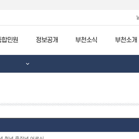
종합민원
정보공개
부천소식
부천소개
년,청년,중장년,어르신