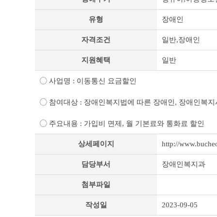
춤
형
유형
장애인
복
지
자격조건
일반,장애인
상
세
조
지원혜택
일반
회
테
◯ 사업명 : 이동통신 요금할인
이
블
◯ 참여대상 : 장애인복지법에 따른 장애인, 장애인복
◯ 주요내용 : 가입비 면제, 월 기본료와 통화료 할인
상세페이지
http://www.buch
담당부서
장애인복지과
첨부파일
작성일
2023-09-05