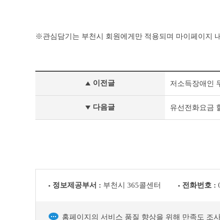
관심담기는 부천시 회원에게만 적용되며 마이페이지 내
맞
이전글
저소득장애인 
춤
형
복
다음글
유선전화요금 
지
이
전
글
다
음
글
정보제공부서 :
부천시 365콜센터
전화번호 :
홈페이지의 서비스 품질 향상을 위해 만족도 조