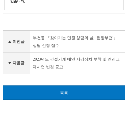
있습니다.
새
부천동 『찾아가는 민원 상담의 날, '현장부천'』
소
이전글
식
상담 신청 접수
이
전
2023년도 건설기계 매연 저감장치 부착 및 엔진교
글
다음글
체사업 변경 공고
다
음
글
목록