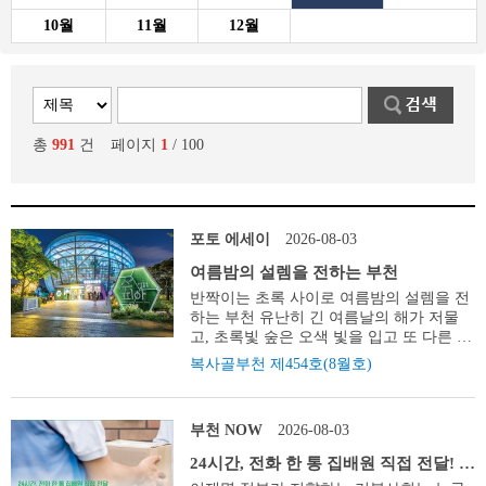
10월
11월
12월
총
991
건
페이지
1
/ 100
포토 에세이
2026-08-03
여름밤의 설렘을 전하는 부천
반짝이는 초록 사이로 여름밤의 설렘을 전
하는 부천 유난히 긴 여름날의 해가 저물
고, 초록빛 숲은 오색 빛을 입고 또 다른 풍
경을 선물합니다. 반짝이는 초록 사이를 천
복사골부천 제454호(8월호)
천히 걷는 시간. 무더위로 지친 하루의 끝
에서 마주하는 이 설렘은 한여름 밤을 가장
아름답고 특별하게 만들어 줍니다.
부천 NOW
2026-08-03
24시간, 전화 한 통 집배원 직접 전달! 더
+가까이집으로 그냥드림