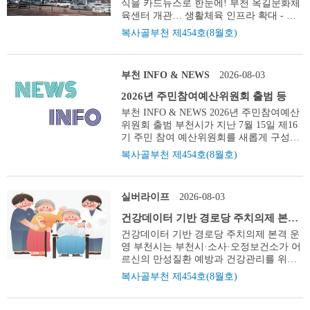
및 채수→수질검사결과 발송(채수 후 20일
식을 카드뉴스로 한눈에! 부천 옥길문화체
경우에는 복지서비스와 일자리, 돌봄 등 맞
(2층) 체험 백범 김구와 부천 어린이의 만
시 여름의 하이라이트는 온몸으로 누리는
팬들은 원정경기 생중계를 시청 잔디광장
이내) 수도요금 과다청구가 의심될 때! 수
육센터 개관… 생활체육 인프라 확대 - 수
춤형 지원으로 자연스럽게 이어지기도 한
남 「2026 나의 소원」 김구 선생의 소원과
시원함이다. 올여름에는 집 앞에서 간편하
과 부천종합운동장 1995석에서 지켜보며
도계량기 이상 시험 신청 청구절차 및 시험
영장·다목적체육관·헬스장, GX실 갖춘 복
다. 무엇보다 집배원이 1대 1로 방문하는
부천 어린이의 소원을 잇는 참여형 체험 일
복사골부천 제454호(8월호)
게 물놀이를 즐기는 건 어떨까. 부천의 일
열정적으로 응원했다. 찌는 듯한 낮 더위가
신청서 작성→접수→검토(검침사용량, 옥
합체육시설 - 아이부터 어르신까지 함께 누
방식이어서 낯선 기관을 찾아가야 하는 부
시 8. 6.(목) ~ 8. 17.(월) 장소 부천시청 로
곱 개 공원에 마련된 물놀이장이면 충분하
한풀 꺾이는 여름밤, 선선한 밤공기를 즐기
내 누수)→ 현장 수도계량기 철거 후 성능
리는 생활체육 거점 기대 - 시민 건강 증진
담도 덜고, 따뜻한 안부 인사를 나누며 마
비 전시 독도 역사·자연 사진전 사진으로
다. 푸른 나무 사이로 세차게 번지는 물속
려는 사람들로 북적인다. 시끌벅적 건네는
시험(수용가 입회) 결과 회신 수도계량기
과 여가 활동 위한 다양한 생활체육 프로그
음까지 보듬는 역할을 하고 있다. 누군가에
만나는 우리 땅 독도의 역사와 자연 일시 8.
을 첨벙이다 보면, 한여름의 무더위가 깨끗
맥주 한 잔에 어느새 즐거운 추억이 쌓여간
부천 INFO & NEWS
2026-08-03
사용 공차 범위 내 : 시험청구 수수료 부과
램 마련 ‘폭염 대응’ 생수 무료제공… ‘오아
게는 생필품 한 상자가, 또 누군가에게는
10.(월) ~ 8. 17.(월) 장소 부천시청 로비 공
이 씻겨 내려간다. 운영기간 8.16.(일)까지
다. 우리는 뜨거운 볕을 피하려 그늘을 찾
수도계량기 사용 공차 범위 초과 : 요금정
시水’ AI 생수냉장고 - 폭염 대응 AI생수냉
안부를 묻는 한마디가 다시 살아갈 힘이 된
연 부천시민 815 통일음악회 광복의 감동
※ 기상, 예산 및 현장 여건에 따라 탄력적
2026년 주민참여예산위원회 출범 등
지 않는다. 여름이기에 누릴 수 있는 낭만
산 방 법 수도시설과 신청(032-625-3324)
장고 통한 무료 생수 제공 - 부천역, 마루광
다. 더+가까이 집으로 그냥드림은 누구나
과 평화의 가치를 전하는 시민 음악회 일시
기간 운영 운영시간 매일 10:00~17:00 (45
과 여유를 찾는 사람들로 시청 잔디광장은
부천 INFO & NEWS 2026년 주민참여예산
水 궁금해요 자주 하는 질문 Q&A Q 이사
장, 중앙공원, 소사청소년경찰학교, 원종사
존엄한 일상을 누릴 수 있도록 먼저 다가가
8. 14.(금) 19:00 장소 부천시청 잔디광장 체
분 운영, 15분 휴식 / 6회 운영) *월요일, 우
가득 메워졌다.
위원회 출범 부천시가 지난 7월 15일 제16
하는데 수도 요금은 어떻게 해야 하나요?
거리 부천축산농협에 설치 - ARS 본인인증
는 기본사회의 가치를 부천에서 실천하는
험 독립운동가 체험 포토존 「1945년, 그날
천시 휴장 공원 물놀이장 개장 현황 확인하
기 주민 참여 예산위원회를 새롭게 구성하
A 이사하는 당일까지의 요금을 계산하여
후 생수 수령, 1인 1병 원칙 국내 자매도시
작은 시작이다. 따뜻한 관심이 이어질수록
의 나」 독립운동가가 되어 광복의 순간을
기 까만 하늘로 떠나는 별빛 탐험 부천천문
고 활동에 돌입했다. 이번 회의에는 공개모
납부하거나 이사 나가는 분과 새로 이사 오
및 해외 교류도시 관광시설 할인…최대
부천은 누구도 소외되지 않는 따뜻한 공동
복사골부천 제454호(8월호)
기억하는 체험형 포토존 일시 8. 15.(토) ~
과학관 우리 동네에서 밤하늘의 우주를 가
집과 추천 등을 통해 선정된 60명의 위원이
는 분이 서로 간에 정산하면 됩니다. ❶ 이
50% 할인 - 여름 휴가철 맞아 부천시의 자
체로 성장할 것으로 기대된다. 실제 사례
8. 17.(월) 장소 부천시청 로비 체험 태극기
장 가깝게 만나는 방법이 있다. 바로 부천
참석했으며, 시민 예산 학교 교육을 시작으
사 당일에 수도계량기의 지침을 확인 ❷ 부
매도시 관광시설 할인 혜택 제공 - 경북 봉
“더+가까이 집으로 그냥드림이 전한 희망”
그리기 체험 「내가 그리는 태극기」 태극
천문과학관의 대형 망원경을 이용하는 것
로 위촉장 수여와 주민참여 예산제 운영 계
천시 콜센터(032-320-3000)에 유선상 중간
화군, 전남 진도군, 전북 무주군, 충북 옥천
체납할정도로 힘들었는데, 도와주셔서 고
기에 담긴 의미를 배우는 참여형 체험 일시
이다. 사진으로만 보던 행성과 달의 표면을
실버라이프
2026-08-03
획 설명, 위원회와 6개 분과위원회 임원진
정산요청 또는 부천시 온라인 상하수도 홈
군, 강원 강릉시, 충남 공주시 등 19개 관광
맙습니다 세금을 체납하게 된 A씨 갑자기
8. 15.(토) 10:00~17:00 장소 부천시청 로비
렌즈 너머로 살펴보고, 여름 별자리도 하나
선출 등이 진행됐다. 이날 위촉된 위원들은
페이지(waterpay.bucheon.go.kr)에서 온라인
시설 할인 - 해외 교류도시인 일본 오카야
형편이 어려워지면서 세금까지 밀리게 됐
※ 모든 프로그램은 사전 신청 없이 현장접
건강데이터 기반 경로당 주치의제 본격
씩 발견 해 보자. 설렘 가득한 여름밤이 깊
주민참여예산 제안사업을 심의와 사업 현
으로 중간정산 → 화면 상단 이사요금정산
마시 관광시설, 체험료, 숙박료도 할인 ‘디
어요. 어디에 도움을 요청해야 할지 몰라
수로 무료 운영됩니다.
운영
어 갈 것이다. 주소 부천시 원미구 부천로
건강데이터 기반 경로당 주치의제 본격 운
장 모니터링 등 예산 편성 과정에서 활동하
❸ 중간정산한 금액을 즉시 납부하거나 새
지털 문해정거장’ 운영… 디지털 체험 확대
막막한 시간만 보내고 있었죠. 그런데 국세
264번길 117 운영시간 화, 수, 목, 일요일 |
영 부천시는 부천시·소사·오정보건소가 어
게 된다. 예산법무과 032-625-2526 12월 14
로 이사 오는 분에게 현금으로 인수인계 ※
- 디지털 기기 활용에 어려움을 겪는 시민
청 체납관리단을 통해 제 상황이 전달됐고,
9:30~17:30 (점검 시간 11:30~12:30) 금, 토
르신의 만성질환 예방과 건강관리를 위해
일까지 주민등록 사실조사 실시 부천시는
아파트 등 공용수도 사용자의 경우 관리사
을 돕는 ‘디지털 문해정거장’ 8월부터 운영
부천시에서 먼저 연락을 주셨어요. 필요한
요일 | 9:30~21:30 (점검 시간 17:30~18:30)
‘2026년 경로당 주치의제’를 본격 운영한
오는 12월 14일까지 주민등록사항과 실제
무실 등 자체 요금관리자에게 요청하세요.
복사골부천 제454호(8월호)
- 문해·장애인·다문화 기관 대상으로 부천
생필품을 지원받고 제 이야기를 들어주시
*매주 월요일, 공휴일 다음 날 휴관 문의
다. 경로당 주치의제는 의사회·치과의사회
거주 여부를 확인하는 ‘2026년 주민등록 사
Q 지난달에 비해 요금이 갑자기 많이 나왔
시평생학습센터 누리집에서 신청 가능 - 키
는 것만으로도 큰 힘이 됐습니다. ‘혼자가
032-674-7057 *여름방학 야간 프로그램 운
·한의사회·약사회·간호사회 등 5개 의·약단
실조사’를 실시한다. 이번 사실조사는 주민
는데 어떻게 해야 하나요? A 상수도 요금
오스크, AI 스피커, 태블릿PC 등 AI 인공지
아니구나’라는 생각이 들었고, 다시 시작할
영 ~8. 15.까지 (화~토) 18:30~21:30 부천천
체 소속 전문 인력과 보건소 방문건강관리