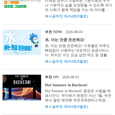
이재명 정부가 지향하는 기본사회는 누구
나 기본적인 삶을 보장받을 수 있도록 국가
와 사회가 함께 책임을 지는 데 의미를 두
고 있다. 부천시가 본격적으로 시행하는
복사골부천 제454호(8월호)
‘더+가까이 집으로 그냥드림’사업은 이러
한 가치를 더 적극적으로 실천한 복지사업
이다. 생필품을 전달하는 데 그치지 않고
부천 NOW
2026-08-03
안부를 살피며 필요한 복지서비스까지 연
결해 일상을 든든하게 보듬는다. 도움이 절
水, 아는 만큼 든든해요!
실한 순간, 누군가의 따뜻한 관심과 작은
水, 아는 만큼 든든해요! 수돗물은 하루도
손길은 큰 힘이 된다. 무엇보다 어려운 이
빠짐없이 사용하는 대표적인 공공서비스
웃을 먼저 찾아가는 작은 발걸음은 한 사람
다. 하지만 수도 요금 감면 제도 등 생활 에
의 삶을 지키고, 모두가 함께 행복한 ‘더 큰
도움이 되는 다양한 정보를 제대로 알지 못
부천’을 향해 나아가는 든든한 디딤돌이 되
복사골부천 제454호(8월호)
해 혜택을 놓치는 경우가 많다. 특히 물 사
고 있다. 글 김은희 +INFO 더+가까이 집으
용량이 크 게 늘어 나는 여름철에는 작은
로 그냥드림 대상 갑작스런 위기 상황 등으
습관 하나만 바꿔도 수도 요금을 줄이고 소
로 긴급 식료품 등 지원이 필요한 시민 내
부천 ON
2026-08-03
중한 물을 아낄 수 있다. 알아두면 돈이 되
용 2만 원 상당의 생필품 → [후속] 추가 공
고 실천하면 환경에도 도움이 되는 수도 생
적 서비스 연계 신청 24시간 유선으로 지원
Hot Summer in Bucheon!
활 정보. 수도 요금을 절약하는 방법부 터
요청(주간 부천시 콜센터, 동 행정복지센터
Hot Summer in Bucheon! 풍경은 사람을 매
꼭 챙겨야 할 지원제도까지, 시민의 슬기로
/ 야간 당직실) 지원 집배원이 직접 방문하
료시킨다. 무더위가 한창인 지난 7월, 부천
운 수도 생활에 필요한 정보를 한데 모아
여 생필품 전달 → 생활 실태 파악 ※ 야간
에서 열린 제30회 부천국제판타스틱영화
봤다. 글 김은희 상수도, 하수도 더블 감면
신청자 중 긴급한 경우 24시간 온(溫)스토
제(BIFAN)는 도심 한복판을 흥겨움이 가득
부천시 다자녀 가정 상·하수도 요금 감면
복사골부천 제454호(8월호)
어를 통해 즉시 지원 관리 동 행정복지센터
한 축제의 장으로 탈바꿈시켰다. 특히, 부
확대 대 상 부천시에 주민등록을 둔 가정
방문상담 → 추가 공적서비스 연계 문의 부
대행사로 진행된 ‘2026 부천 위조이 치맥축