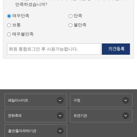
마버스 방문자에게 시원한 생수 무료 제공
전체 연령 가능 작품 제출서류 참가신청서,
습니다. 급수중지 신청 이사, 장기출장 등
만족하셨습니까?
를 사고로 잃은 나우는 죄책감과 갈등을 겪
문의 노인복지과 032-625-2874 안마버스
작품소개서, 작품원고 시상규모 대상(문체
으로 수도를 장기간 사용하지 않을 경우에
는다. 우연히 들어간 바에서 시간여행을 하
운행 일정(2026년 8월) ※ 우천 등 기상상
부장관상) 등 총 8작품 선정 접수방법 온라
는 수도행정과에 급수중지 신청을 하면 됩
게 되면서 나우가 진정으로 원 하는 것을
매우만족
만족
황에 따라 변동 가능
인 접수(구글폼) 문 의 한국만화영상진흥
니다. ▪신청방법 : 방문신청 ▪요금정산 : 지
얻고 사랑과 우정을 모두 구하는 과정을 그
원 032-310-3020 AI 디지털 리터러시 프로
금까지 사용한 수도요금을 정산하여야 하
보통
불만족
린다. 이희영 ㅣ 래빗홀 ㅣ 2024 비스킷2 비
그램 운영 기 간 8월 ~ 10월 대 상 부천시민
며 수도계량기 구경별 요금은 계속 부과됩
스킷의 속편으로, 비스킷을 둘러싼 진위 공
매우불만족
72명 장 소 상동도서관 디지털리터러시센
니다. 급수중지 해제신청(재사용) ▪급수중
방과 악의에 맞서 위 기를 극복하기 위한
터(4층 PC 강의실) 주요내용 생애주기별
지 후 수도를 다시 사용하고자 할 경우에는
아이들의 치열한 노력을 담았다. 복수가 아
AI 디지털 기초·생활·심화 교육 프로그램
급수중지 해제신청을 하면 됩니다. 폐전신
닌 연대를 선택하며 한층 더 성장하는 모습
※ 8월: 기초교육 2개 / 9~10월: 생활 및 심
청 도로개설, 재건축 등으로 기존 수도를
을 보여준다. 김선미 ㅣ 위즈덤하우스 ㅣ
화 교육 4개 문 의 상동도서관 032-625-
사용하지 못하게 된 경우에는 폐전신청을
2025
4549 별빛마루도서관 「여름방학 독서이
하면 됩니다. ▪신청방법 및 요금정산 : 수도
벤트」 ① 독서이벤트 ‘알록달록 전래동화
행정과(032-625-3246) ▪유의사항 : 폐전은
책갈피’ 운영 기간/장소 8월 한 달간 / 별빛
기존 수도를 계속 사용할 수 없는 경우에
마루도서관(1층 데스크) 대 상 도서관 이용
수도전을 영원히 폐쇄(철거)하는 처분이므
시민 누구나 내 용 전래동화 속 장면 책갈
로, 특별한 사유가 없는 한 다시 사용(폐전
피를 색칠하는 어린이 참여형 독서 이벤트
처분 취소)할 수가 없습니다. 더 많은 Q&A
② 그림책 ‘선녀세탁소’원화 전시회 운영
보러가기
패밀리사이트
기간/장소 8월 한달간 / 별빛마루도서관(2
구청
층 별빛서재) 내 용 「선녀세탁소」 원화
12점 전시 문 의 별빛마루도서관 032-625-
문화축제
유관기관
9772 공공심야약국 365일 야간 운영 운영
시간 연중무휴 22:00 ~ 익일 01:00 대 상 야
간시간대 의약품 구입이 필요한 시민 운영
출연/출자/위탁기관
장소 공공심야약국 4개소 기타사항 휴일지