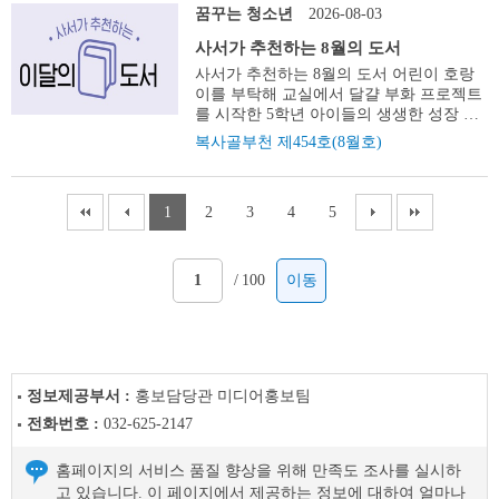
등록지와 실거주지의 일치 여부를 확인해
이 평소보다 과다 부과되는 경우는 다음과
능 체험과 딥페이크 예방 교육 진행 이번
용기도 얻었습니다. 생필품 지원에서 일자
꿈꾸는 청소년
2026-08-03
문과학관 알아보기 높은 층고를 채운 감성
사업 간호사가 함께 경로당을 찾아가는 사
주민등록 정보를 정비하고 행정서비스의
같습니다. ▪계절적인 요인, 경조사 등으로
호 복사골부천 속 기사를 꼼꼼히 읽고 문제
리 상담까지, 살맛 납니다 고령의 어머니와
아지트 부천아트벙커B39 쓰레기를 태우던
업이다. 고혈압·당뇨 등 만성질환 관리, 구
정확성을 높이기 위해 추진한다. 조사는 비
많이 사용한 경우 ▪수도계량기 이후의 수도
에 대한 정답을 찾아서 보내주세요. 매월 8
사서가 추천하는 8월의 도서
실직 중인 B씨 어머니는 연세가 많으시고
소각장이 부천에서 손꼽는 예술 중심지가
강 건강 점검, 한방진료, 복약 상담, 건강관
대면 조사와 방문 조사로 나눠 진행한다.
배관에서 누수가 발생된 경우 ▪수도계량기
명을 선정해 커피쿠폰 5천 원을 보내드립
저는 실직 상태라 하루하루가 걱정이었습
사서가 추천하는 8월의 도서 어린이 호랑
됐다. 세월의 흔적인 거대한 층고와 거친
리 교육 등 어르신 맞춤형 건강서비스를 제
비대면 조사는 7월 20일부터 9월 7일까지
고장 ▪수용가의 부주의로 방류된 경우 누수
니다. 응모기간 8월 20일 까지 응모방법 이
니다. 생필품을 지원받은 것도 감사했지만,
이를 부탁해 교실에서 달걀 부화 프로젝트
콘크리트 벽면이 현대 예술을 만나 시공간
공한다. 올해는 스마트경로당에서 축적된
본인의 주민등록지에서 정부24 앱을 통해
의 경우 ❶ 누수 확인 방법 : 물을 사용하지
메일(boksagol2025@naver.com)로 제출 ※
거기서 끝나지 않았어요. 앞으로 어떻게 생
를 시작한 5학년 아이들의 생생한 성장 동
이 겹치는 듯 이색적이다. 조용히 사색하고
혈압·혈당 건강데이터를 분석해 건강관리
참여할 수 있으며, 주민등록지가 같은 세대
않는데도 수도계량기의 별모양이 돌아가
응모시 개인정보(성명, 전화번호) 기입 필
활을 이어갈지 함께 고민해 주시고 고용복
화이다. 깨진 달걀 사건의 범인인 ‘검은 모
싶을 때, 서늘한 실내에서 힙한 감성을 충
필요도가 높은 경로당 40개소를 선정했으
복사골부천 제454호(8월호)
는 세대원 1명이 대표로 응답하면 된다. 비
거나 디지털 계량기의 계기판 숫자가 바뀌
수. ※ 접수된 이메일은 마감일 다음 날 순
지플러스센터 같은 일자리 지원기관도 안
자’를 추리하는 흥미진 진한 전개를 담고
전하고 싶을 때 이만한 곳이 없다. 주소 부
며, 8월까지 경로당별 2회씩 총 80회 운영
대면 조사에 참여하지 않은 세대는 9월 8일
고 있다면 누수임. ❷ 누수지점 확인 방법
차적으로 확인되오니, 양해 부탁드립니다.
내해 주셨습니다. 필요한 물품보다 ‘다시
있다. 설상록 ㅣ 비룡소 ㅣ 2025 탐정 명아
천시 오정구 삼작로 53 운영시간 화~일요
한다. 특히 스마트경로당 건강데이터와 경
부터 11월 9일까지 통장 또는 담당 공무원
➀ 세탁기, 정수기, 보일러, 특히 화장실 변
이것은 무엇일까요? 문제 전국 최초로 부
일어설 수 있다’는 희망을 얻은 것이 더 큰
루 냉철한 교내 탐정 아루와 소심한 하준이
일 10:00~17:00 *매주 월요일, 공휴일 휴관
로당 주 치의제를 연계해 건강위험요인을
이 거주지를 방문해 확인한다. 민원과 032-
기 등은 수도꼭지를 항상 열어둔 상태에서
천시는 도움이 필요한 시민이 전화로 요청
선물이었습니다. 물품보다 더 큰 선물은 안
1
2
3
4
5
가 도난 사건을 해결하며 학교 주변의 괴담
문의 032-625-9482 부천아트벙커B39 알아
조기에 확인하고 만성질환 예방과 건강생
625-2424 2026년 주민세 납부 안내 납세의
물이 필요할 때 자동으로 물을 채워넣기 때
하면 집배원이 생필품을 가정으로 직접 전
부였습니다 거동이 불편한 1인 여성 독거
과 미스터리를 파헤친다. 숨겨진 진실을 과
보기 시원한 그늘 아래 몰입하는 문화 산책
활 실천을 지원한다. 소사보건소 032-625-
무자 7. 1.(수) 기준 부천시에 주소를 둔 세
문에 누수가 빈번하게 발생합니다. ➁ 눈에
달하는 <더+가까이 ○○○ ○○○○> 사업을 시
노인 C씨 혼자 살다 보니 누군가 찾아오는
학적 추리로 밝혀내는 미스터리 동화이다.
도서관&박물관 지갑은 가볍게, 양손은 무
9807 신중년 노후준비지원센터 여름나기
대주(개인분) 또는 사업소를 둔 개인사 업
보이지 않는 바닥이나 벽속의 보일러 배관,
행, 큰 호응을 얻고 있습니다. ○○○ ○○○○은
일이 거의 없습니다. 몸이 불편해 외출도
배연우 ㅣ 비룡소 ㅣ 2025 행운음원 초보
겁게. 여름철 최고의 피서 명당 이 도서관
쉼터 운영 기간 2026. 8. 31.(월)까지, 평일
/
100
이동
자와 법인(사업소분) 납부기간 8. 16.(일) ~
수도배관의 누수인 경우 수도설비업체에
무엇일까요? 정답 ○○○ ○○○○ +++++++ 7월
쉽지 않은데 집까지 찾아와 필요한 물품을
유투버 유니가 ‘행운음원’에 소원을 빈 뒤
이라는 사실은 공공연한 비밀이다. 부천 시
09:00 ~ 18:00 대상 부천시민 누구나 자유
8. 31.(월)(개인분) 8. 1.(토) ~ 8. 31.(월)(사
요청하여 누수공사를 실시(고지서 통지일
호 정답 더 큰 부천 2026년 7월 부천QUIZ
전해주시고 안부를 물어주시니 마음이 한
겪게 되는 기이한 저주 와 실종 사건의 진
민이라면 박물관까지 세트로 함께 둘러보
이용 장소 부천시 신중년 노후준비지원센
업소분) 납부방법 가상계좌, 은행ATM, 지
로부터 90일 이내에 공사 사진, 영수증 등
정답자 고은주 eun***0@naver.com 김현주
결 놓였습니다. ‘잘 지내고 계세요?’라는
실을 짝궁 민재와 함께 추적한다. 두 아이
기를 권한다. 두 공간 모두 깊이 있는 문화
터(복사골문화센터 3층) 내용 PC 및 무선
방세입 ARS(142-211), 모바일 앱 등 문 의
확인 서류를 지참하여 요금감면 신청 가능)
s**oo@naver.com 김정은
한마디가 이렇게 큰 위로가 될 줄은 몰랐어
가 두려움을 이겨내며 용기를 얻어가는 과
프로그램과 기획 전시도 넘쳐난다. 한낮의
인터넷 무료 이용, 학습 동아리 활동 등 소
부천시 콜센터 032-320-3000, 원미구 취득
계량기 고장 사용량증가, 누수 아닌 경우
jej**4@hanmail.net 김양남
요. 앞으로 안부살핌 우편서비스도 진행해
정을 그렸다. 차삼동 ㅣ 비룡소 ㅣ 2025 청
열기를 피해 숨어들기 딱 좋은 이유다. 부
모임 공간 대여, 노후준비 맞춤형 상담 및
세과 032-625-5201~4, 5214 소사구 세무과
계량기 자체 고장여부 확인. 수도시설과
ky**5@naver.com 강선주 m**6@naver.com
주신다니, 혼자가 아니라는 사실에 든든함
소년 죽이고 싶은 아이2 『죽이고 싶은 아
정보제공부서 :
홍보담당관 미디어홍보팀
천시도서관 알아보기 부천시박물관 알아
정보제공 문의 032-625-4791~4 시원한 생
032-625-6180~4, 오정구 세무과 032-625-
(032-625-3324)로 계량기 시험 청구 신청
강미아 km**4@naver.com 김연숙
을 느낍니다.
이』의 속편으로 학교 사망 사건의 전말과
보기 한국만화박물관 알아보기
수 드려요! 건강돌봄 안마버스 운영시간 월
전화번호 :
032-625-2147
7180~4 24회 대한민국창작만화공모전 개
※ 이상이 없는 경우 수수료 부과 Q 장기간
ky**2@hanmail.net 김승규
숨겨진 진실을 낱낱이 파헤친다. 반전에 반
~ 금요일 10:00 ~ 15:00 현황 안마 서비스,
최 공모기간 8. 25.(화). ~ 9. 22.(화) 15시 까
수도를 사용하지 않을 예정인데 어떻게 해
sh***85@naver.com
전을 거듭하며 예상치 못한 결말을 향해 치
치매선별검사, 구강보건교육, 사전연명의
지 공모부문 단편만화, 카툰 참가자격 정식
야 할까요? A 급수중지 신청 또는 폐전 신
홈페이지의 서비스 품질 향상을 위해 만족도 조사를 실시하
닫는 긴장강 넘치는 이야기이다. 이꽃님 ㅣ
료의향서 상담 혹서기 기간(7~9월) 동안 안
연재 및 출판 경력이 없는 창작 작품으로
청을 하시면 됩니다. 신청방법은 다음과 같
고 있습니다. 이 페이지에서 제공하는 정보에 대하여 얼마나
우리학교 ㅣ 2024 셰이커 고등학교때 친구