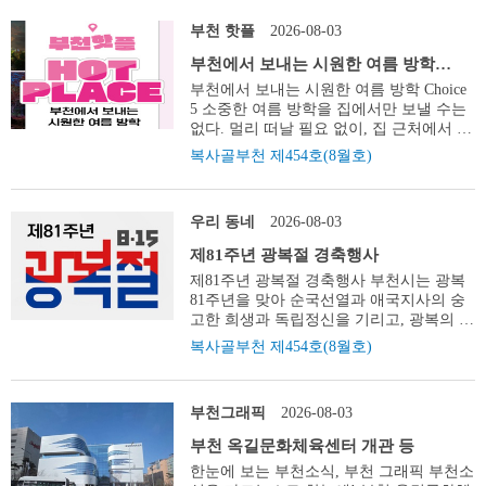
중 2자녀 이상(동일 세대)이면서, 18세 이
천시 콜센터 032-320-3000 도움이 필요한
제 in BIFAN’는 영화와 음악, 축구, 시원한
하인 자녀가 1명이라도 있는 가정 내 용 수
시민 누구나 24시간 전화로 요청 더+가까
부천 핫플
2026-08-03
맥주, 시민참여, 지역상생이 자연스럽게 어
도 요금 부과 금액의 5%에 해당하는 금액
이 집으로 그냥드림은 기존 먹거리 기본보
루어진 복합문화축제로 오감이 즐거웠다.
방 법 행정복지센터 또는 상하수도 홈페이
장사업인 ‘그냥드림’을 확대해, 도움이 필
부천에서 보내는 시원한 여름 방학
문화와 일상의 즐거움이 만들어낸 뜨거운
지(water.bucheon.go.kr) 신청 소중한 물 자
요한 시민이 전화로 요청하면 집배원이 생
Choice 5
부천에서 보내는 시원한 여름 방학 Choice
부천의 여름 풍경을 사진으로 엮었다. 글
원 지키고 싶다면! 상수도 누수신고 포상제
필품을 가정으로 직접 전달하는 사업이다.
5 소중한 여름 방학을 집에서만 보낼 수는
김윤경 2026 BIFAN 부천국제판타스틱영화
신고대상 시 관리 상수관로상의 자연발생
특히 전화 한 통으로 집배원이 직접 찾아가
없다. 멀리 떠날 필요 없이, 집 근처에서 즐
제 30주년을 맞이한 부천국제판타스틱영
누수 발견 시(옥내 누수 제외) 신고포상금
는 전달 방식은 부천시가 전국 최초로 도입
길 수 있는 부천의 도심 속 피서지는 어디
화제는 7월 2일 저녁 화려한 개막식을 시작
복사골부천 제454호(8월호)
온누리 상품권(1만 원권 2매) 방 법 부천시
했다. 부천시는 이번 사업을 위해 지난 6월
일까. 가까이서 더위를 달래 줄 부천의 여
으로 321편의 영화와 이벤트 그리고 체험
콜센터(032-320-3000) 신고 고지서 카톡으
부천우체국, NH농협은행 부천시지부, 중
름 쉼터 다섯 곳을 담았다. 밤공기 속 반짝
행사를 통해 7월 12일까지 관객과 만났다.
로 톡! 상하수도 고지서 카카오톡 알림서비
동사랑시장상인회와 업무협약을 체결했
이는 빛의 조각들 부천 루미나래 선선한 여
올해 레드카펫에는 장미희 조직위원장을
스 대 상 부천시 상하수도 요금 납부자 방
다. 신청방법은 간단하다. 도움이 필요한
우리 동네
2026-08-03
름밤을 느끼기엔 공원이 제격이다. 부천자
비롯해 이준익 감독, 이정현 배우, 판빙빙
법 온라인 : 부천시 상하수도 요금납부 사
시민이라면 누구나 신청가능하며, 주간에
연생태공원의 밤은 낮의 푸릇한 풍경과는
배우, 원화평 감독, 이자벨 위페르 배우 등
이버 창구→ 납부편의 창구→전자고지 (알
제81주년 광복절 경축행사
는 부천시 콜센터(032-320-3000) 및 동 행
완전히 다른 세상이 된다. 이곳은 ‘도화몽
국·내외 영화인들이 자리해 열기를 더했다.
림톡) 신청 오프라인 : 부천시 콜센터(032-
정복지센터, 야간에는 당직실로 전화 한 통
제81주년 광복절 경축행사 부천시는 광복
(桃花夢, 복사꽃의 꿈)’을 테마로, 조명과
개막식은 송승환 감독의 연출로 ‘휴머노이
320-3000) 전화 수도 사용량 이젠 한눈에!
이면 바로 신청된다. 신청이 접수되면 우체
81주년을 맞아 순국선열과 애국지사의 숭
미디어 아트가 밤하늘을 수놓는 ‘부천 루미
드 로봇과 인간의 조화’를 다루는 축하공연
보이는 수도사용량 조회 서비스 대 상 스마
국 집배원이 직접 가정을 찾아 생필품을 전
고한 희생과 독립정신을 기리고, 광복의 역
나래’다. 은은한 불빛 아래를 걷는 것만으
이 꾸며져 눈길을 끌었다. 부천시청 잔디광
트검침 수용가 내 용 일 시간대별 수도사용
달하며 안부를 살핀다. 거동이 불편해 외출
사와 미래 가치를 시민과 함께 나누기 위한
로도, 낮 동안의 더위와 스트레스가 금세
복사골부천 제454호(8월호)
장에 설치된 ‘판타스틱 포털’은 올해 30주
량 조회 방 법 부천시 상하수도 요금납부
이 어려운 어르신이나 장애인도 집에서 편
다양한 경축행사를 연다. 온 가족이 함께
녹아내린다. 주소 부천시 원미구 길주로
년을 맞이한 BIFAN이 장르 영화제를 넘어
사이버 창구 우리집 수돗물 안전할까요?
안하게 지원받을 수 있어 더욱 의미가 크
참여해 광복의 의미와 잊지 말아야 할 역사
660 부천자연생태공원 운영시간 화~일요
최신 기술 기반의 스토리 플랫폼 축제로 진
무료 수질 검사 대 상 부천시민 누구나(가
다. 일상회복을 돕는 촘촘한 복지안전망 기
를 되새기는 소중한 시간을 가져보자. 메인
일 20:00~23:30 ※22:20 마지막 입장 *매주
화했음을 알렸다. FESTIVAL 부천 위조이
정집 및 상가, 빌딩건물 등 수돗물) 방 법
부천그래픽
2026-08-03
대 더+가까이 집으로 그냥드림은 물품을
경축식 광복의 의미를 시민과 함께 나누는
월요일 휴관 단, 월요일이 공휴일인 경우
치맥축제 올해 아니면 언제 즐겨보리. 시청
전화 : 032-625-3352 홈페이지 : 우리집 수
전달하는 데 그치지 않고 생활 여건을 함께
기념식 일시 8. 15.(토) 10:00 내용 식전공
개관하며 다음 날 휴관 문의 032-320-3000
푸른 잔디광장에서 마시는 시원한 수제 맥
부천 옥길문화체육센터 개관 등
돗물 안심확인제 (ilovewater.or.kr) 수질검
살펴 어려움은 없는지 세심하게 살피는 것
연, 유공자 표창, 기념사 및 경축사, 광복절
부천 루미나래 온라인 예약하기 상쾌한 물
주 한 잔은 여름 더위를 날려주기에 충분했
사 신청 절 차 접수→방문일자 협의→방문
한눈에 보는 부천소식, 부천 그래픽 부천소
도 이 사업의 특징이다. 도움이 더 필요한
기념 재현극 공연 장소 부천시청 어울마당
줄기 가득한 여름 놀이터 공원 물놀이장 역
다. 부천FC 응원도 빠질 수 없다. 부천FC