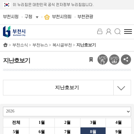
이 누리집은 대한민국 공식 전자정부 누리집입니다.
부천시청
구청
부천시의회
부천관광
전
체
>
부천소식 >
부천뉴스 >
복사골부천 >
지난호보기
메
뉴
보
지난호보기
기
지난호보기
전체
1월
2월
3월
4월
5월
6월
7월
8월
9월