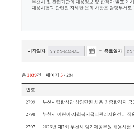
부천시 및 관련기관의 채용정보 및 합격자 발표 게
채용시험과 관련된 자세한 문의 사항은 담당부서로
~
시작일자
종료일자
총
2839
건
페이지
5
/ 284
번호
부
2799
부천시립합창단 상임단원 채용 최종합격자 공
천
시
2798
부천시 어린이·사회복지급식관리지원센터 직원
채
용
2797
2026년 제7회 부천시 임기제공무원 채용시험
공
고