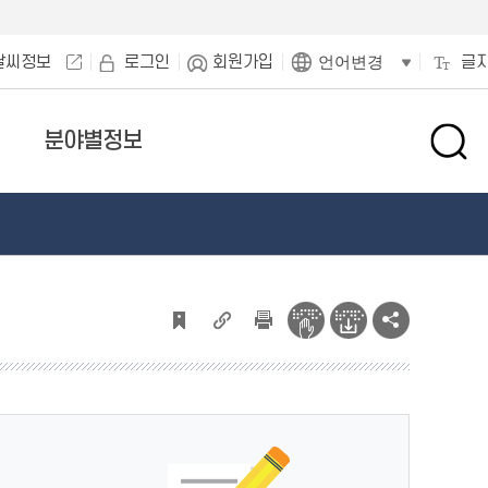
날씨정보
로그인
회원가입
글
언어변경
분야별정보
검
색
창
열
기