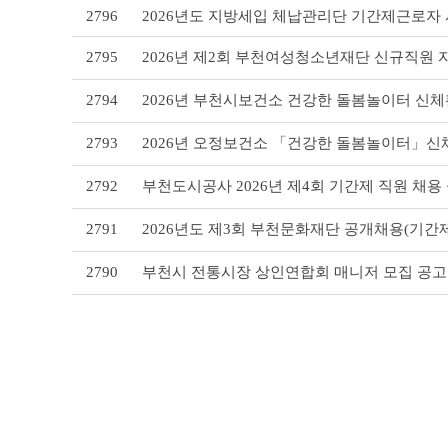
2796
2026년도 지방세입 체납관리단 기간제근로자 
(채
용
시
2795
2026년 제2회 부천여성청소년재단 신규직원
험)
리
2794
2026년 부천시보건소 건강한 돌봄놀이터 신체
스
트
2793
2026년 오정보건소 「건강한 돌봄놀이터」신
테
이
2792
부천도시공사 2026년 제4회 기간제 직원 채용
블
2791
2026년도 제3회 부천문화재단 공개채용(기간
2790
부천시 전통시장 상인연합회 매니저 모집 공고