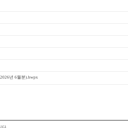
26년 6월분).hwpx
니다.