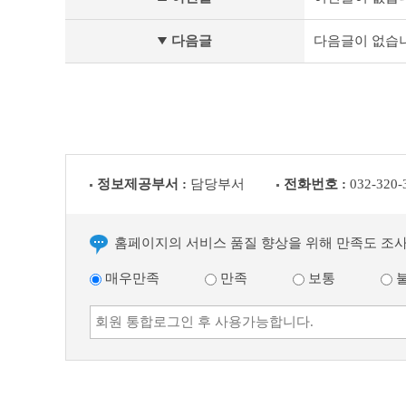
시
·
공
다음글
다음글이 없습
고
·
입
법
예
고
이
전
정보제공부서 :
담당부서
전화번호 :
032-320-
글
다
음
글
홈페이지의 서비스 품질 향상을 위해 만족도 조
매우만족
만족
보통