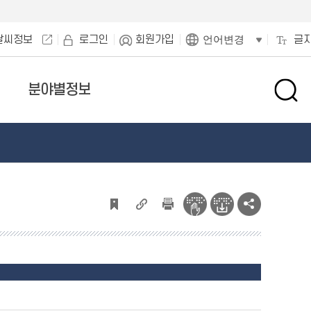
날씨정보
로그인
회원가입
글
언어변경
분야별정보
검
색
창
열
기