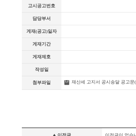
·
고시공고번호
공
고
·
담당부서
입
법
게재(공고)일자
예
고
게재기간
상
세
게재제호
조
회
테
작성일
이
블
재산세 고지서 공시송달 공고문(20
첨부파일
고
이전글
이전글이 없습