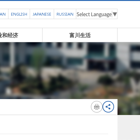
Select Language
▼
EAN
ENGLISH
JAPANESE
RUSSIAN
业和经济
富川生活