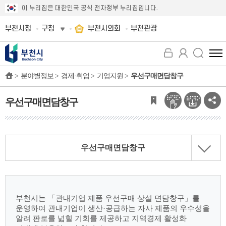
이 누리집은 대한민국 공식 전자정부 누리집입니다.
부천시청
구청
부천시의회
부천관광
전
체
>
분야별정보 >
경제·취업 >
기업지원 >
우선구매면담창구
메
뉴
보
우선구매면담창구
기
우선구매면담창구
부천시는 「관내기업 제품 우선구매 상설 면담창구」를
운영하여 관내기업이 생산·공급하는 자사 제품의 우수성을
알려 판로를 넓힐 기회를 제공하고 지역경제 활성화