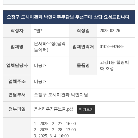
오정구 도시미관과 박민지주무관님 우선구매 상담 요청드립니다.
우
작성자
*별*
작성일
2025-02-26
선
구
운서하우징(음악
매
업체명
업체연락처
01079997689
놀이터)
면
담
고강1동 힐링벽
창
업체담당자
비공개
물품명
화 조성
구
상
업체주소
비공개
세
조
면담부서
오정구 도시미관과 박민지님
회
테
이
첨부파일
운서하우징홍보물.pdf
미리보기
블
1 : 2025 . 2 . 27 . 16:00
2 : 2025 . 2 . 28 . 13:00
3. 2025. 3. 4. 16:00