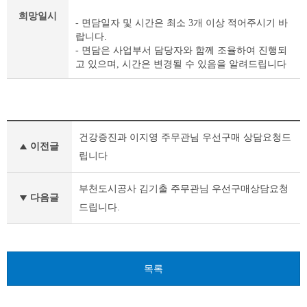
희망일시
- 면담일자 및 시간은 최소 3개 이상 적어주시기 바
랍니다.
- 면담은 사업부서 담당자와 함께 조율하여 진행되
고 있으며, 시간은 변경될 수 있음을 알려드립니다
우
건강증진과 이지영 주무관님 우선구매 상담요청드
선
이전글
구
립니다
매
면
부천도시공사 김기출 주무관님 우선구매상담요청
담
다음글
드립니다.
창
구
이
전
글
목록
다
음
글