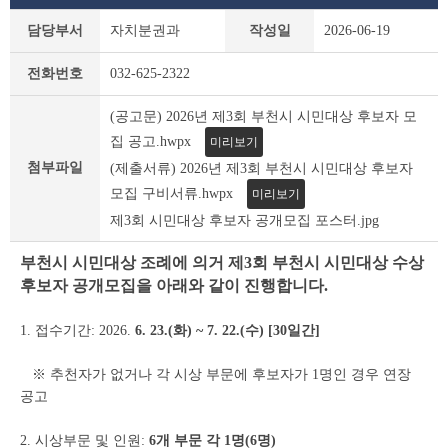
새
담당부서
자치분권과
작성일
2026-06-19
소
식
전화번호
032-625-2322
상
세
(공고문) 2026년 제3회 부천시 시민대상 후보자 모
조
회
집 공고.hwpx
미리보기
테
첨부파일
(제출서류) 2026년 제3회 부천시 시민대상 후보자
이
모집 구비서류.hwpx
미리보기
블
제3회 시민대상 후보자 공개모집 포스터.jpg
부천시 시민대상 조례에 의거 제3회 부천시 시민대상 수상
후보자 공개모집을 아래와 같이 진행합니다.
1. 접수기간: 2026.
6. 23.(화) ~ 7. 22.(수) [30일간]
※ 추천자가 없거나 각 시상 부문에 후보자가 1명인 경우 연장
공고
2. 시상부문 및 인원:
6개 부문 각 1명(6명)