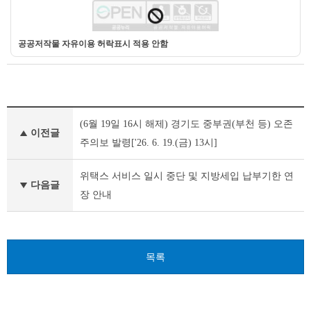
공공저작물 자유이용 허락표시 적용 안함
새
(6월 19일 16시 해제) 경기도 중부권(부천 등) 오존
소
이전글
식
주의보 발령['26. 6. 19.(금) 13시]
이
전
위택스 서비스 일시 중단 및 지방세입 납부기한 연
글
다음글
장 안내
다
음
글
목록