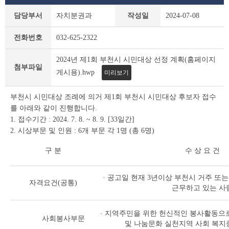
새
담당부서
자치분권과
작성일
2024-07-08
소
식
전화번호
032-625-2322
상
세
2024년 제1회 부천시 시민대상 선정 계획(홈페이지
조
첨부파일
회
게시용).hwp
미리보기
테
이
부천시 시민대상 조례에 의거 제1회 부천시 시민대상 후보자 접수
블
를 아래와 같이 진행합니다.
1. 접수기간 : 2024. 7. 8. ~ 8. 9. [33일간]
2. 시상부문 및 인원 : 6개 부문 각 1명 (총 6명)
구 분
수 상 요 건
· 공고일 현재 3년이상 부천시 거주 또
자격요건(공통)
근무하고 있는 사
· 지역주민을 위한 헌신적인 봉사활동으로
사회봉사부문
및 나눔문화 실천지역 사회 복지