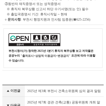
③동반자 재직증명서 또는 성적증명서
※ 휴직자 복무상황 신고서 하단 수기서명(또는 인) 필수
※ 출입국증명서 기간: 휴직시작일 ~ 현재
○ 문의사항
: 부천시 행정지원과 인사팀 임종윤(☎625-2256)
부천시청
이(가) 창작한
2025년 1분기 휴직자 복무상황 보고
저작물은
공공누리
조건에 따라 이용할
"출처표시+상업적 이용금지+변경금지"
수 있습니다.
부
이전글
2025년 제3회 부천시 건축소위원회 심의 결과 알림
서
행
정
2025년 제7회 경관·건축(교통) 공동위원회 개최 알
다음글
자