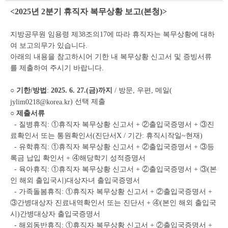
상
<2025년 2분기 휴직자 복무상황 보고(본청)>
세
조
회
지방공무원 임용령 제38조의17에 따라 휴직자는 복무상황에 대하
테
여 보고의무가 있습니다.
이
아래의 내용을 참고하시어 기한 내 복무상황 신고서 및 증빙서류
블
를 제출하여 주시기 바랍니다.
○ 기한/방법
:
2025. 6. 27.(금)까지
/ 방문, 우편, 메일(
) 선택 제출
jylim0218@korea.kr
○ 제출서류
- 질병휴직: ①휴직자 복무상황 신고서 + ②출입국증명서 + ③진
료확인서 또는 통원확인서(진단서X / 기간: 휴직시작일~현재)
- 유학휴직: ①휴직자 복무상황 신고서 + ②출입국증명서 + ③등
록금 납입 확인서 + ④해당학기 성적증명서
- 육아휴직: ①휴직자 복무상황 신고서 + ②출입국증명서 + ③(본
인 해외 출입국시)대상자녀 출입국증명서
- 가족돌봄휴직: ①휴직자 복무상황 신고서 + ②출입국증명서 +
③간병대상자 진료내역확인서 또는 진단서 + ④(본인 해외 출입국
시)간병대상자 출입국증명서
- 해외동반휴직: ①휴직자 복무상황 신고서 + ②출입국증명서 +