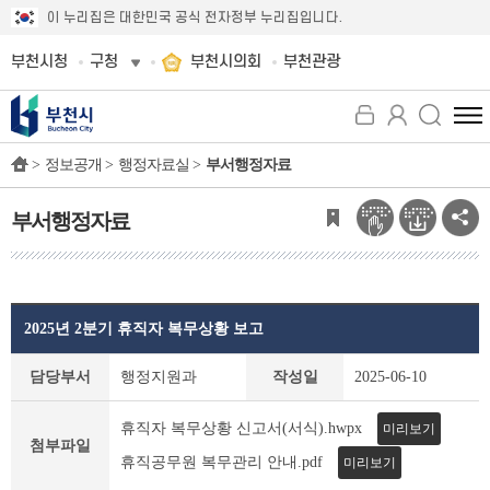
이 누리집은 대한민국 공식 전자정부 누리집입니다.
부천시청
구청
부천시의회
부천관광
전
체
>
정보공개 >
행정자료실 >
부서행정자료
메
뉴
보
부서행정자료
기
2025년 2분기 휴직자 복무상황 보고
부
담당부서
행정지원과
작성일
2025-06-10
서
행
휴직자 복무상황 신고서(서식).hwpx
미리보기
정
첨부파일
자
휴직공무원 복무관리 안내.pdf
미리보기
료