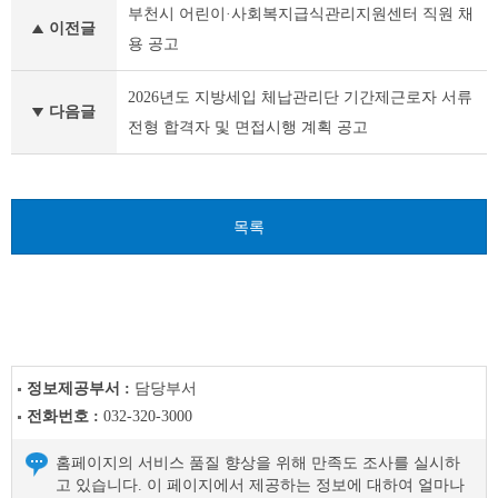
부천시 어린이·사회복지급식관리지원센터 직원 채
천
이전글
시
용 공고
채
용
2026년도 지방세입 체납관리단 기간제근로자 서류
공
다음글
전형 합격자 및 면접시행 계획 공고
고
(채
용
시
험)
목록
이
전
글
다
음
글
정보제공부서 :
담당부서
전화번호 :
032-320-3000
홈페이지의 서비스 품질 향상을 위해 만족도 조사를 실시하
고 있습니다. 이 페이지에서 제공하는 정보에 대하여 얼마나