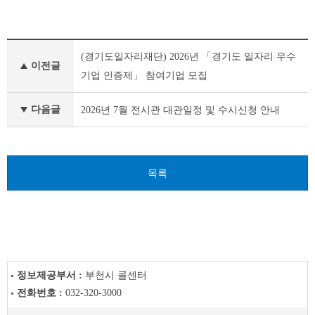
새
(경기도일자리재단) 2026년 「경기도 일자리 우수
소
이전글
식
기업 인증제」 참여기업 모집
이
전
다음글
2026년 7월 전시관 대관일정 및 수시신청 안내
글
다
음
글
목록
정보제공부서 :
부천시 콜센터
전화번호 :
032-320-3000