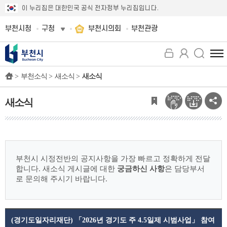
이 누리집은 대한민국 공식 전자정부 누리집입니다.
부천시청
구청
부천시의회
부천관광
전
체
>
부천소식 >
새소식 >
새소식
메
뉴
보
새소식
기
부천시 시정전반의 공지사항을 가장 빠르고 정확하게 전달
합니다.
새소식 게시글에 대한
궁금하신 사항
은 담당부서
로 문의해 주시기 바랍니다.
(경기도일자리재단) 「2026년 경기도 주 4.5일제 시범사업」 참여