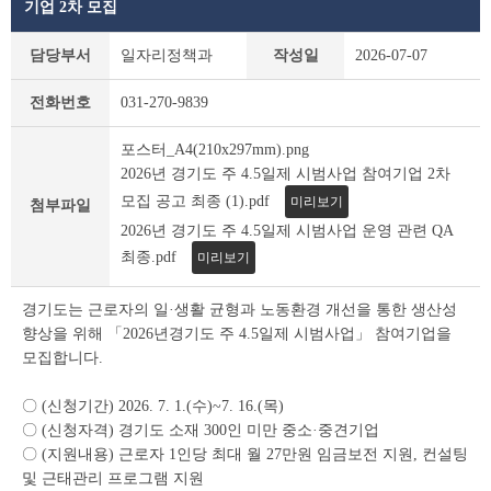
기업 2차 모집
새
담당부서
일자리정책과
작성일
2026-07-07
소
식
전화번호
031-270-9839
상
세
포스터_A4(210x297mm).png
조
2026년 경기도 주 4.5일제 시범사업 참여기업 2차
회
테
모집 공고 최종 (1).pdf
미리보기
첨부파일
이
2026년 경기도 주 4.5일제 시범사업 운영 관련 QA
블
최종.pdf
미리보기
경기도는 근로자의 일·생활 균형과 노동환경 개선을 통한 생산성
향상을 위해 「2026년경기도 주 4.5일제 시범사업」 참여기업을
모집합니다.
〇 (신청기간) 2026. 7. 1.(수)~7. 16.(목)
〇 (신청자격) 경기도 소재 300인 미만 중소·중견기업
〇 (지원내용) 근로자 1인당 최대 월 27만원 임금보전 지원, 컨설팅
및 근태관리 프로그램 지원