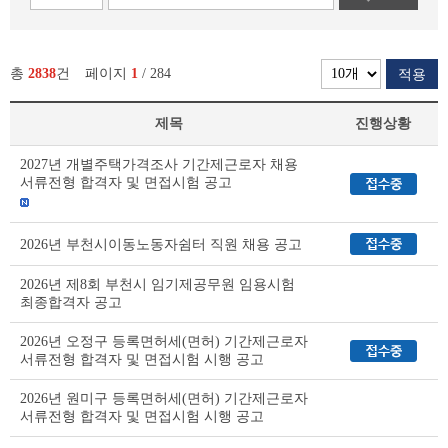
총
2838
건
페이지
1
/ 284
적용
제목
진행상황
부
2027년 개별주택가격조사 기간제근로자 채용
천
서류전형 합격자 및 면접시험 공고
시
채
용
2026년 부천시이동노동자쉼터 직원 채용 공고
공
고
2026년 제8회 부천시 임기제공무원 임용시험
(채
최종합격자 공고
용
시
2026년 오정구 등록면허세(면허) 기간제근로자
험)
서류전형 합격자 및 면접시험 시행 공고
리
스
2026년 원미구 등록면허세(면허) 기간제근로자
트
서류전형 합격자 및 면접시험 시행 공고
테