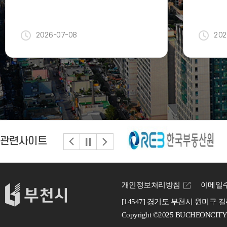
상자 모
2026-07-08
202
관련사이트
이
정
다
전
지
음
개인정보처리방침
이메일
[14547] 경기도 부천시 원미구 길
Copyright ©2025 BUCHEONCITY All