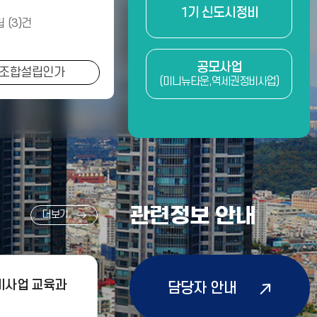
1기 신도시정비
 (3)건
공모사업
조합설립인가
(미니뉴타운,
역세권정비사업)
관련정보 안내
더보기
정비사업 교육과
담당자 안내