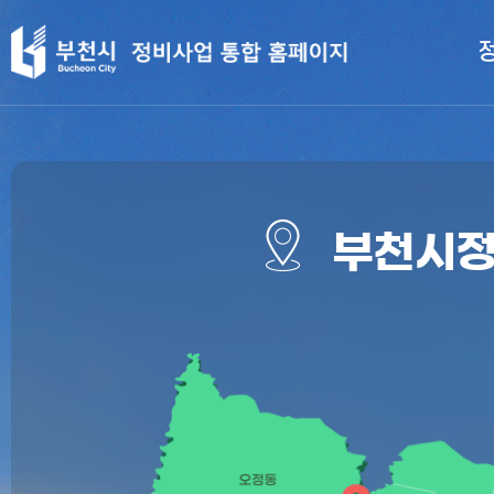
주
택
정
비
사
업
부천시정