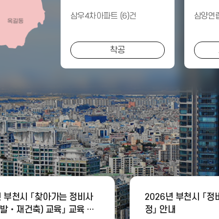
삼우4차아파트 (6)건
삼양연립
착공
년 부천시 「찾아가는 정비사
2026년 부천시 「
발‧재건축) 교육」 교육 대
정」 안내