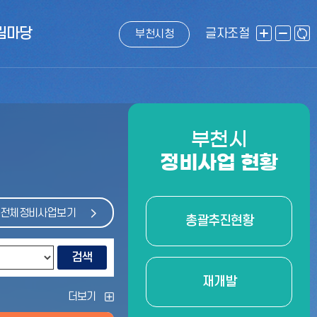
림마당
글자조절
부천시청
화
화
화
면
면
면
확
축
초
대
소
기
화
부천시
정비사업 현황
전체정비사업보기
총괄추진현황
검색
재개발
더보기