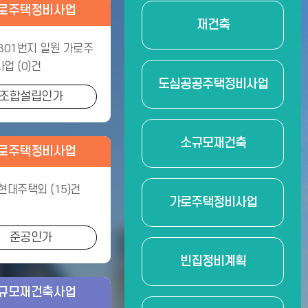
로주택정비사업
재건축
301번지 일원 가로주
업 (0)건
도심공공주택정비사업
조합설립인가
소규모재건축
로주택정비사업
현대주택외 (15)건
가로주택정비사업
준공인가
빈집정비계획
규모재건축사업