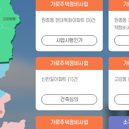
가로주택정비사업
가
원종동 현대목화아파트 (3)건
원종동 
택정비사
사업시행인가
가로주택정비사업
가
신한일아파트 (1)건
고강동 
건축심의
가로주택정비사업
소